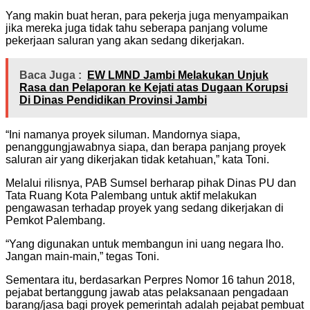
Yang makin buat heran, para pekerja juga menyampaikan
jika mereka juga tidak tahu seberapa panjang volume
pekerjaan saluran yang akan sedang dikerjakan.
Baca Juga :
EW LMND Jambi Melakukan Unjuk
Rasa dan Pelaporan ke Kejati atas Dugaan Korupsi
Di Dinas Pendidikan Provinsi Jambi
“Ini namanya proyek siluman. Mandornya siapa,
penanggungjawabnya siapa, dan berapa panjang proyek
saluran air yang dikerjakan tidak ketahuan,” kata Toni.
Melalui rilisnya, PAB Sumsel berharap pihak Dinas PU dan
Tata Ruang Kota Palembang untuk aktif melakukan
pengawasan terhadap proyek yang sedang dikerjakan di
Pemkot Palembang.
“Yang digunakan untuk membangun ini uang negara lho.
Jangan main-main,” tegas Toni.
Sementara itu, berdasarkan Perpres Nomor 16 tahun 2018,
pejabat bertanggung jawab atas pelaksanaan pengadaan
barang/jasa bagi proyek pemerintah adalah pejabat pembuat