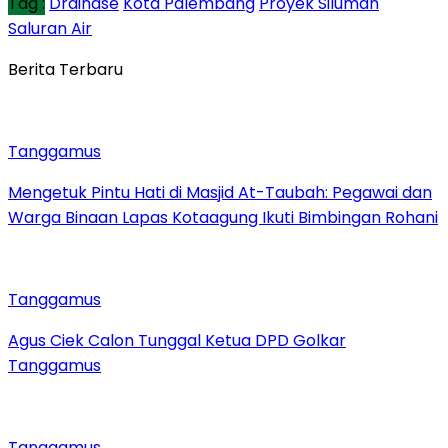
Tag :
Drainase
Kota Palembang
Proyek Siluman
Saluran Air
Berita Terbaru
Tanggamus
Mengetuk Pintu Hati di Masjid At-Taubah: Pegawai dan
Warga Binaan Lapas Kotaagung Ikuti Bimbingan Rohani
Tanggamus
Agus Ciek Calon Tunggal Ketua DPD Golkar
Tanggamus
Tanggamus