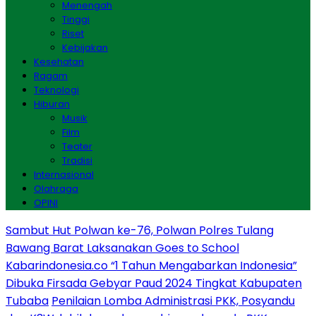
Menengah
Tinggi
Riset
Kebijakan
Kesehatan
Ragam
Teknologi
Hiburan
Musik
Film
Teater
Tradisi
Internasional
Olahraga
OPINI
Sambut Hut Polwan ke-76, Polwan Polres Tulang
Bawang Barat Laksanakan Goes to School
Kabarindonesia.co “1 Tahun Mengabarkan Indonesia”
Dibuka Firsada Gebyar Paud 2024 Tingkat Kabupaten
Tubaba
Penilaian Lomba Administrasi PKK, Posyandu