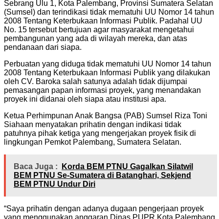
Sebrang Ulu 1, Kota Palembang, Provinsi Sumatera Selatan
(Sumsel) dan terindikasi tidak mematuhi UU Nomor 14 tahun
2008 Tentang Keterbukaan Informasi Publik. Padahal UU
No. 15 tersebut bertujuan agar masyarakat mengetahui
pembangunan yang ada di wilayah mereka, dan atas
pendanaan dari siapa.
Perbuatan yang diduga tidak mematuhi UU Nomor 14 tahun
2008 Tentang Keterbukaan Informasi Publik yang dilakukan
oleh CV. Baroka salah satunya adalah tidak dijumpai
pemasangan papan informasi proyek, yang menandakan
proyek ini didanai oleh siapa atau institusi apa.
Ketua Perhimpunan Anak Bangsa (PAB) Sumsel Riza Toni
Siahaan menyatakan prihatin dengan indikasi tidak
patuhnya pihak ketiga yang mengerjakan proyek fisik di
lingkungan Pemkot Palembang, Sumatera Selatan.
Baca Juga :
Korda BEM PTNU Gagalkan Silatwil
BEM PTNU Se-Sumatera di Batanghari, Sekjend
BEM PTNU Undur Diri
“Saya prihatin dengan adanya dugaan pengerjaan proyek
yang menggunakan anggaran Dinas PUPR Kota Palembang