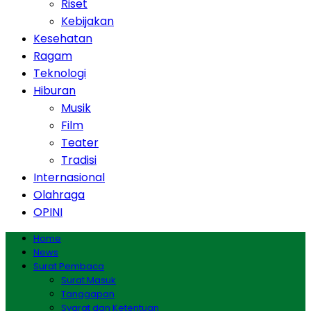
Riset
Kebijakan
Kesehatan
Ragam
Teknologi
Hiburan
Musik
Film
Teater
Tradisi
Internasional
Olahraga
OPINI
Home
News
Surat Pembaca
Surat Masuk
Tanggapan
Syarat dan Ketentuan