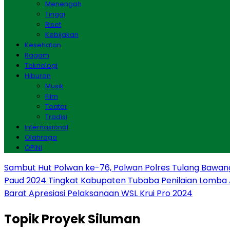
Menengah
Tinggi
Riset
Kebijakan
Kesehatan
Ragam
Teknologi
Hiburan
Musik
Film
Teater
Tradisi
Internasional
Olahraga
OPINI
Sambut Hut Polwan ke-76, Polwan Polres Tulang Bawan
Paud 2024 Tingkat Kabupaten Tubaba
Penilaian Lomba
Barat Apresiasi Pelaksanaan WSL Krui Pro 2024
Topik
Proyek Siluman