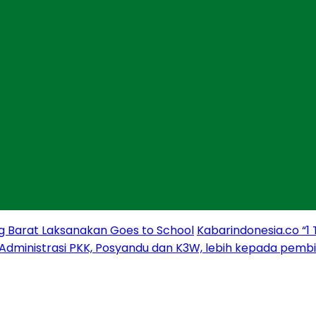
g Barat Laksanakan Goes to School
Kabarindonesia.co “1
 Administrasi PKK, Posyandu dan K3W, lebih kepada pem