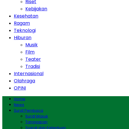
Riset
Kebijakan
Kesehatan
Ragam
Teknologi
Hiburan
Musik
Film
Teater
Tradisi
Internasional
Olahraga
OPINI
Home
News
Surat Pembaca
Surat Masuk
Tanggapan
Syarat dan Ketentuan