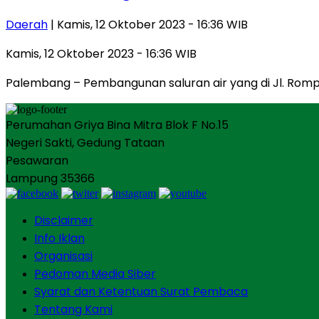
Daerah
| Kamis, 12 Oktober 2023 - 16:36 WIB
Kamis, 12 Oktober 2023 - 16:36 WIB
Palembang – Pembangunan saluran air yang di Jl. Ro
Perumahan Griya Bina Mitra Blok F No.15
Negeri Sakti, Gedung Tataan
Pesawaran
Lampung 35366
Disclaimer
Info Iklan
Organisasi
Pedoman Media Siber
Syarat dan Ketentuan Surat Pembaca
Tentang Kami