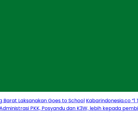
g Barat Laksanakan Goes to School
Kabarindonesia.co “1
 Administrasi PKK, Posyandu dan K3W, lebih kepada pem