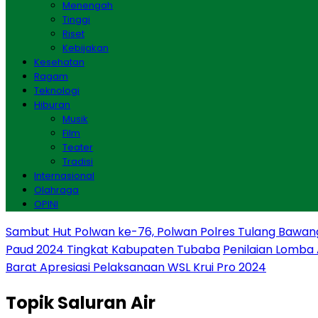
Menengah
Tinggi
Riset
Kebijakan
Kesehatan
Ragam
Teknologi
Hiburan
Musik
Film
Teater
Tradisi
Internasional
Olahraga
OPINI
Sambut Hut Polwan ke-76, Polwan Polres Tulang Bawan
Paud 2024 Tingkat Kabupaten Tubaba
Penilaian Lomba
Barat Apresiasi Pelaksanaan WSL Krui Pro 2024
Topik
Saluran Air