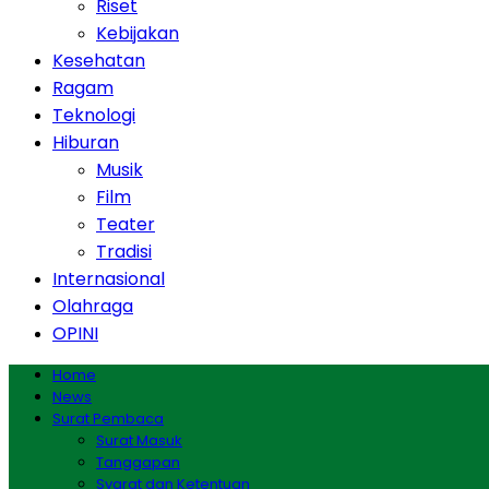
Riset
Kebijakan
Kesehatan
Ragam
Teknologi
Hiburan
Musik
Film
Teater
Tradisi
Internasional
Olahraga
OPINI
Home
News
Surat Pembaca
Surat Masuk
Tanggapan
Syarat dan Ketentuan