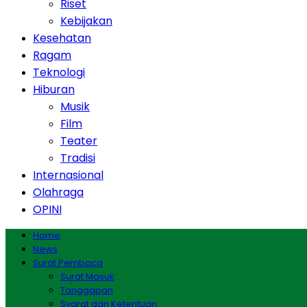
Riset
Kebijakan
Kesehatan
Ragam
Teknologi
Hiburan
Musik
Film
Teater
Tradisi
Internasional
Olahraga
OPINI
Home
News
Surat Pembaca
Surat Masuk
Tanggapan
Syarat dan Ketentuan