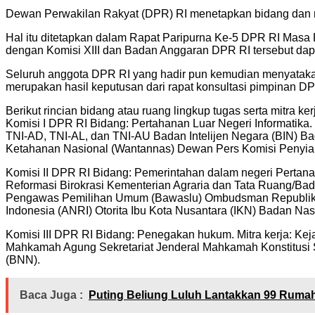
Dewan Perwakilan Rakyat (DPR) RI menetapkan bidang dan mi
Hal itu ditetapkan dalam Rapat Paripurna Ke-5 DPR RI Masa P
dengan Komisi XIII dan Badan Anggaran DPR RI tersebut dapat
Seluruh anggota DPR RI yang hadir pun kemudian menyatakan
merupakan hasil keputusan dari rapat konsultasi pimpinan DP
Berikut rincian bidang atau ruang lingkup tugas serta mitra k
Komisi I DPR RI Bidang: Pertahanan Luar Negeri Informatika
TNI-AD, TNI-AL, dan TNI-AU Badan Intelijen Negara (BIN)
Ketahanan Nasional (Wantannas) Dewan Pers Komisi Penyiara
Komisi II DPR RI Bidang: Pemerintahan dalam negeri Pertan
Reformasi Birokrasi Kementerian Agraria dan Tata Ruang/
Pengawas Pemilihan Umum (Bawaslu) Ombudsman Republik In
Indonesia (ANRI) Otorita Ibu Kota Nusantara (IKN) Badan Na
Komisi III DPR RI Bidang: Penegakan hukum. Mitra kerja: Ke
Mahkamah Agung Sekretariat Jenderal Mahkamah Konstitusi S
(BNN).
Baca Juga :
Puting Beliung Luluh Lantakkan 99 Rum