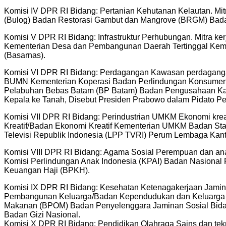
Komisi IV DPR RI Bidang: Pertanian Kehutanan Kelautan. Mi
(Bulog) Badan Restorasi Gambut dan Mangrove (BRGM) Bada
Komisi V DPR RI Bidang: Infrastruktur Perhubungan. Mitr
Kementerian Desa dan Pembangunan Daerah Tertinggal Kemen
(Basarnas).
Komisi VI DPR RI Bidang: Perdagangan Kawasan perdaganga
BUMN Kementerian Koperasi Badan Perlindungan Konsume
Pelabuhan Bebas Batam (BP Batam) Badan Pengusahaan K
Kepala ke Tanah, Disebut Presiden Prabowo dalam Pidato P
Komisi VII DPR RI Bidang: Perindustrian UMKM Ekonomi kreat
Kreatif/Badan Ekonomi Kreatif Kementerian UMKM Badan Sta
Televisi Republik Indonesia (LPP TVRI) Perum Lembaga Kanto
Komisi VIII DPR RI Bidang: Agama Sosial Perempuan dan an
Komisi Perlindungan Anak Indonesia (KPAI) Badan Nasiona
Keuangan Haji (BPKH).
Komisi IX DPR RI Bidang: Kesehatan Ketenagakerjaan Jamin
Pembangunan Keluarga/Badan Kependudukan dan Keluarga B
Makanan (BPOM) Badan Penyelenggara Jaminan Sosial Bida
Badan Gizi Nasional.
Komisi X DPR RI Bidang: Pendidikan Olahraga Sains dan tekn