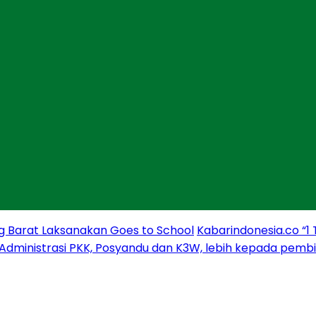
g Barat Laksanakan Goes to School
Kabarindonesia.co “1
 Administrasi PKK, Posyandu dan K3W, lebih kepada pem