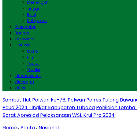
Menengah
Tinggi
Riset
Kebijakan
Kesehatan
Ragam
Teknologi
Hiburan
Musik
Film
Teater
Tradisi
Internasional
Olahraga
OPINI
Sambut Hut Polwan ke-76, Polwan Polres Tulang Bawan
Paud 2024 Tingkat Kabupaten Tubaba
Penilaian Lomba
Barat Apresiasi Pelaksanaan WSL Krui Pro 2024
Home
Berita
Nasional
/
/