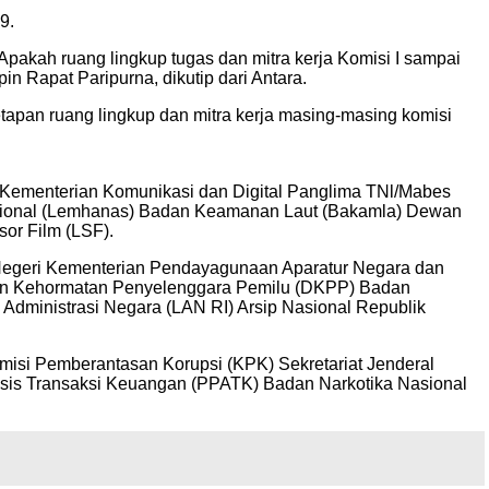
9.
pakah ruang lingkup tugas dan mitra kerja Komisi I sampai
 Rapat Paripurna, dikutip dari Antara.
apan ruang lingkup dan mitra kerja masing-masing komisi
n Kementerian Komunikasi dan Digital Panglima TNl/Mabes
asional (Lemhanas) Badan Keamanan Laut (Bakamla) Dewan
or Film (LSF).
 Negeri Kementerian Pendayagunaan Aparatur Negara dan
wan Kehormatan Penyelenggara Pemilu (DKPP) Badan
inistrasi Negara (LAN RI) Arsip Nasional Republik
omisi Pemberantasan Korupsi (KPK) Sekretariat Jenderal
lisis Transaksi Keuangan (PPATK) Badan Narkotika Nasional