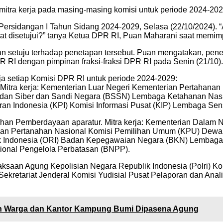
tra kerja pada masing-masing komisi untuk periode 2024-202
ersidangan I Tahun Sidang 2024-2029, Selasa (22/10/2024). “A
 disetujui?” tanya Ketua DPR RI, Puan Maharani saat memimpin
 setuju terhadap penetapan tersebut. Puan mengatakan, penet
R RI dengan pimpinan fraksi-fraksi DPR RI pada Senin (21/10).
erja setiap Komisi DPR RI untuk periode 2024-2029:
. Mitra kerja: Kementerian Luar Negeri Kementerian Pertahana
 Badan Siber dan Sandi Negara (BSSN) Lembaga Ketahanan N
n Indonesia (KPI) Komisi Informasi Pusat (KIP) Lembaga Sens
ahan Pemberdayaan aparatur. Mitra kerja: Kementerian Dalam
Badan Pertanahan Nasional Komisi Pemilihan Umum (KPU) De
donesia (ORI) Badan Kepegawaian Negara (BKN) Lembaga Adm
sional Pengelola Perbatasan (BNPP).
jaksaan Agung Kepolisian Negara Republik Indonesia (Polri) K
ekretariat Jenderal Komisi Yudisial Pusat Pelaporan dan Ana
ah Warga dan Kantor Kampung Bumi Dipasena Agung