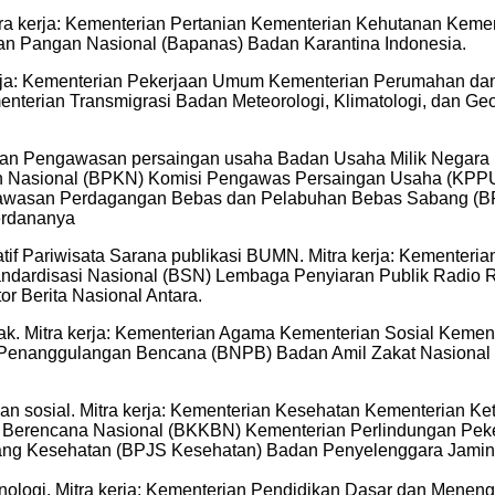
tra kerja: Kementerian Pertanian Kementerian Kehutanan Keme
n Pangan Nasional (Bapanas) Badan Karantina Indonesia.
a kerja: Kementerian Pekerjaan Umum Kementerian Perumahan
terian Transmigrasi Badan Meteorologi, Klimatologi, dan Ge
n Pengawasan persaingan usaha Badan Usaha Milik Negara (
n Nasional (BPKN) Komisi Pengawas Persaingan Usaha (KP
awasan Perdagangan Bebas dan Pelabuhan Bebas Sabang (B
erdananya
if Pariwisata Sarana publikasi BUMN. Mitra kerja: Kementeri
ndardisasi Nasional (BSN) Lembaga Penyiaran Publik Radio R
r Berita Nasional Antara.
ak. Mitra kerja: Kementerian Agama Kementerian Sosial Kem
l Penanggulangan Bencana (BNPB) Badan Amil Zakat Nasional
an sosial. Mitra kerja: Kementerian Kesehatan Kementerian 
erencana Nasional (BKKBN) Kementerian Perlindungan Peke
ng Kesehatan (BPJS Kesehatan) Badan Penyelenggara Jamina
ologi. Mitra kerja: Kementerian Pendidikan Dasar dan Meneng