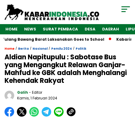
HOME
NEWS
SURAT PEMBACA
DESA
DAERAH
LIP
Tulang Bawang Barat Laksanakan Goes to School
Kabarindon
/
/
/
/
Home
Berita
Nasional
Pemilu 2024
Politik
Aldian Napitupulu : Sabotase Bus
yang Mengangkut Relawan Ganjar-
Mahfud ke GBK adalah Menghalangi
Kehendak Rakyat
Galih
- Editor
Kamis, 1 Februari 2024