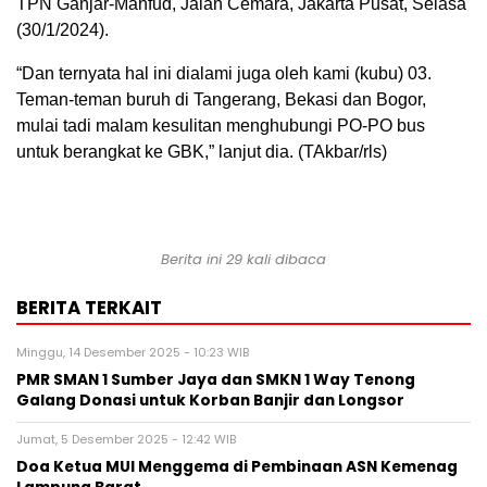
TPN Ganjar-Mahfud, Jalan Cemara, Jakarta Pusat, Selasa
(30/1/2024).
“Dan ternyata hal ini dialami juga oleh kami (kubu) 03.
Teman-teman buruh di Tangerang, Bekasi dan Bogor,
mulai tadi malam kesulitan menghubungi PO-PO bus
untuk berangkat ke GBK,” lanjut dia. (TAkbar/rls)
Berita ini 29 kali dibaca
BERITA TERKAIT
Minggu, 14 Desember 2025 - 10:23 WIB
PMR SMAN 1 Sumber Jaya dan SMKN 1 Way Tenong
Galang Donasi untuk Korban Banjir dan Longsor
Jumat, 5 Desember 2025 - 12:42 WIB
Doa Ketua MUI Menggema di Pembinaan ASN Kemenag