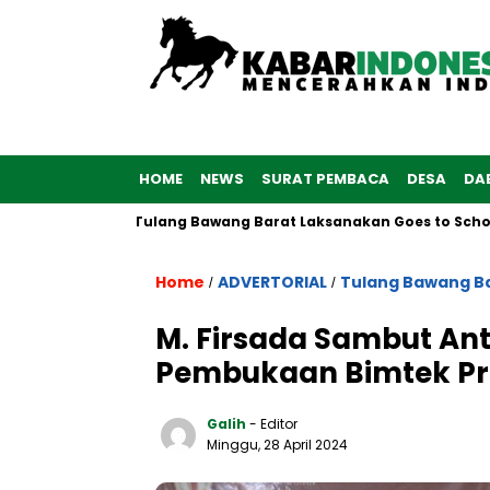
HOME
NEWS
SURAT PEMBACA
DESA
DA
wan Polres Tulang Bawang Barat Laksanakan Goes to School
Home
ADVERTORIAL
Tulang Bawang B
/
/
M. Firsada Sambut An
Pembukaan Bimtek Pr
Galih
- Editor
Minggu, 28 April 2024