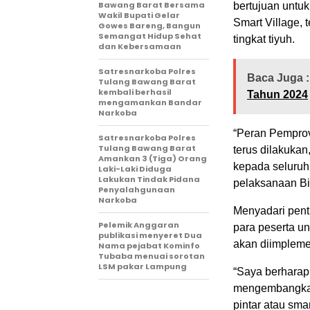
Bawang Barat Bersama
bertujuan untu
Wakil Bupati Gelar
Smart Village, 
Gowes Bareng, Bangun
Semangat Hidup Sehat
tingkat tiyuh.
dan Kebersamaan
Satresnarkoba Polres
Baca Juga :
Tulang Bawang Barat
kembali berhasil
Tahun 2024
mengamankan Bandar
Narkoba
“Peran Pemprov
Satresnarkoba Polres
Tulang Bawang Barat
terus dilakuka
Amankan 3 (Tiga) Orang
kepada seluruh
Laki-Laki Diduga
Lakukan Tindak Pidana
pelaksanaan Bi
Penyalahgunaan
Narkoba
Menyadari pent
Pelemik Anggaran
para peserta un
publikasi menyeret Dua
akan diimpleme
Nama pejabat Kominfo
Tubaba menuai sorotan
LSM pakar Lampung
“Saya berharap 
mengembangkan
pintar atau smar