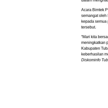
dalam menghada
Acara Bimtek P
semangat oleh 
kepada semua p
tersebut.
“Mari kita ber
meningkatkan p
Kabupaten Tuba
keberhasilan me
Diskominfo Tu