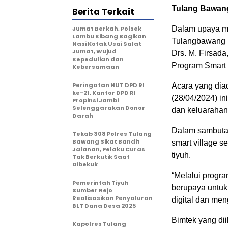
Tulang Bawang
Berita Terkait
Jumat Berkah, Polsek
Dalam upaya m
Lambu Kibang Bagikan
Tulangbawang B
Nasi Kotak Usai Salat
Jumat, Wujud
Drs. M. Firsad
Kepedulian dan
Program Smart 
Kebersamaan
Peringatan HUT DPD RI
Acara yang dia
ke-21, Kantor DPD RI
(28/04/2024) ini
Propinsi Jambi
Selenggarakan Donor
dan keluarahan
Darah
Dalam sambuta
Tekab 308 Polres Tulang
Bawang Sikat Bandit
smart village 
Jalanan, Pelaku Curas
tiyuh.
Tak Berkutik Saat
Dibekuk
“Melalui progra
Pemerintah Tiyuh
berupaya untuk
Sumber Rejo
Realisasikan Penyaluran
digital dan men
BLT Dana Desa 2025
Bimtek yang dii
Kapolres Tulang