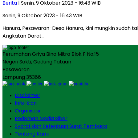
Berita
| Senin, 9 Oktober 2023 - 16:43 WIB
Senin, 9 Oktober 2023 - 16:43 WIB
Hanura, Pesawaran-Desa Hanura, kini mungkin sudah tak a
Angkatan Darat…
Perumahan Griya Bina Mitra Blok F No.15
Negeri Sakti, Gedung Tataan
Pesawaran
Lampung 35366
Disclaimer
Info Iklan
Organisasi
Pedoman Media Siber
Syarat dan Ketentuan Surat Pembaca
Tentang Kami