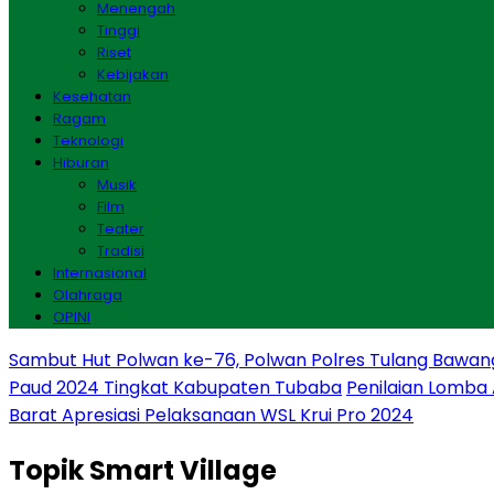
Menengah
Tinggi
Riset
Kebijakan
Kesehatan
Ragam
Teknologi
Hiburan
Musik
Film
Teater
Tradisi
Internasional
Olahraga
OPINI
Sambut Hut Polwan ke-76, Polwan Polres Tulang Bawan
Paud 2024 Tingkat Kabupaten Tubaba
Penilaian Lomba
Barat Apresiasi Pelaksanaan WSL Krui Pro 2024
Topik
Smart Village