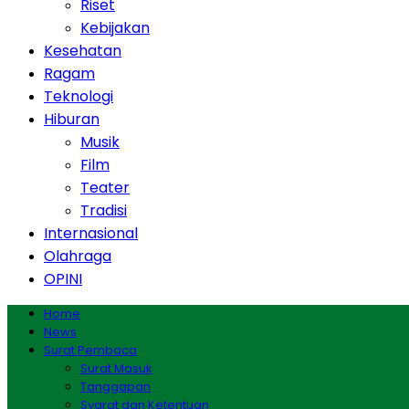
Riset
Kebijakan
Kesehatan
Ragam
Teknologi
Hiburan
Musik
Film
Teater
Tradisi
Internasional
Olahraga
OPINI
Home
News
Surat Pembaca
Surat Masuk
Tanggapan
Syarat dan Ketentuan