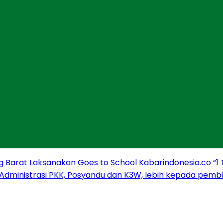
g Barat Laksanakan Goes to School
Kabarindonesia.co “1
 Administrasi PKK, Posyandu dan K3W, lebih kepada pem