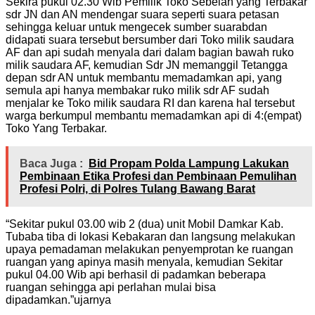
Sekira pukul 02.30 Wib Pemilik Toko Sebelah yang Terbakar
sdr JN dan AN mendengar suara seperti suara petasan
sehingga keluar untuk mengecek sumber suarabdan
didapati suara tersebut bersumber dari Toko milik saudara
AF dan api sudah menyala dari dalam bagian bawah ruko
milik saudara AF, kemudian Sdr JN memanggil Tetangga
depan sdr AN untuk membantu memadamkan api, yang
semula api hanya membakar ruko milik sdr AF sudah
menjalar ke Toko milik saudara RI dan karena hal tersebut
warga berkumpul membantu memadamkan api di 4:(empat)
Toko Yang Terbakar.
Baca Juga :
Bid Propam Polda Lampung Lakukan
Pembinaan Etika Profesi dan Pembinaan Pemulihan
Profesi Polri, di Polres Tulang Bawang Barat
“Sekitar pukul 03.00 wib 2 (dua) unit Mobil Damkar Kab.
Tubaba tiba di lokasi Kebakaran dan langsung melakukan
upaya pemadaman melakukan penyemprotan ke ruangan
ruangan yang apinya masih menyala, kemudian Sekitar
pukul 04.00 Wib api berhasil di padamkan beberapa
ruangan sehingga api perlahan mulai bisa
dipadamkan.”ujarnya