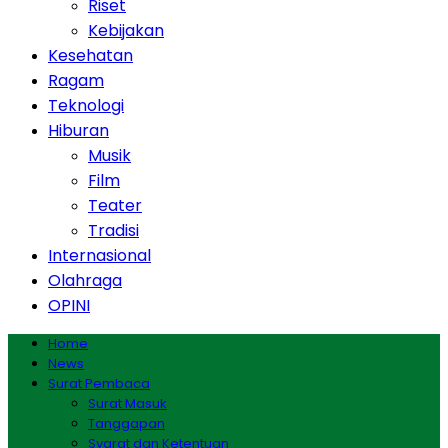
Riset
Kebijakan
Kesehatan
Ragam
Teknologi
Hiburan
Musik
Film
Teater
Tradisi
Internasional
Olahraga
OPINI
Home
News
Surat Pembaca
Surat Masuk
Tanggapan
Syarat dan Ketentuan