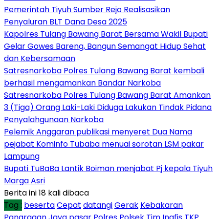
Pemerintah Tiyuh Sumber Rejo Realisasikan
Penyaluran BLT Dana Desa 2025
Kapolres Tulang Bawang Barat Bersama Wakil Bupati
Gelar Gowes Bareng, Bangun Semangat Hidup Sehat
dan Kebersamaan
Satresnarkoba Polres Tulang Bawang Barat kembali
berhasil mengamankan Bandar Narkoba
Satresnarkoba Polres Tulang Bawang Barat Amankan
3 (Tiga) Orang Laki-Laki Diduga Lakukan Tindak Pidana
Penyalahgunaan Narkoba
Pelemik Anggaran publikasi menyeret Dua Nama
pejabat Kominfo Tubaba menuai sorotan LSM pakar
Lampung
Bupati TuBaBa Lantik Boiman menjabat Pj kepala Tiyuh
Marga Asri
Berita ini 18 kali dibaca
Tag :
beserta
Cepat
datangi
Gerak
Kebakaran
Panaragan Jaya
pasar
Polres
Polsek
Tim Inafis
TKP