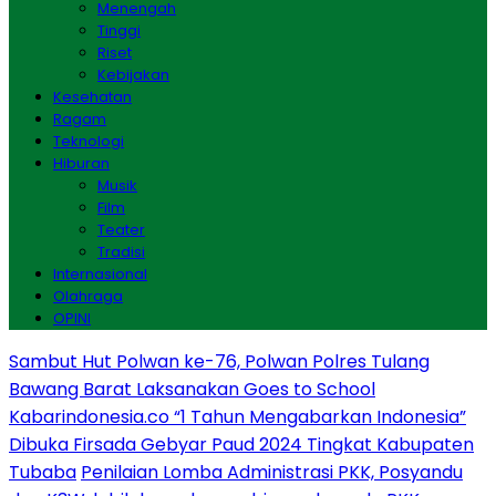
Menengah
Tinggi
Riset
Kebijakan
Kesehatan
Ragam
Teknologi
Hiburan
Musik
Film
Teater
Tradisi
Internasional
Olahraga
OPINI
Sambut Hut Polwan ke-76, Polwan Polres Tulang
Bawang Barat Laksanakan Goes to School
Kabarindonesia.co “1 Tahun Mengabarkan Indonesia”
Dibuka Firsada Gebyar Paud 2024 Tingkat Kabupaten
Tubaba
Penilaian Lomba Administrasi PKK, Posyandu