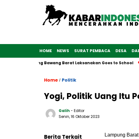
HOME
NEWS
SURAT PEMBACA
DESA
DA
an Polres Tulang Bawang Barat Laksanakan Goes to School
K
Home
Politik
/
Yogi, Politik Uang Itu P
Galih
- Editor
Senin, 16 Oktober 2023
Lampung Barat –
Berita Terkait