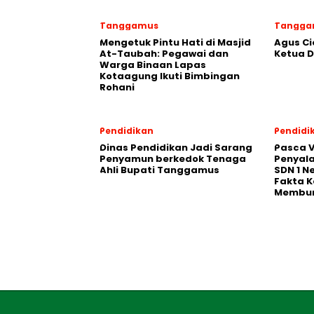
Tanggamus
Tangga
Mengetuk Pintu Hati di Masjid
Agus Ci
At-Taubah: Pegawai dan
Ketua 
Warga Binaan Lapas
Kotaagung Ikuti Bimbingan
Rohani
Pendidikan
Pendidi
Dinas Pendidikan Jadi Sarang
Pasca V
Penyamun berkedok Tenaga
Penyal
Ahli Bupati Tanggamus
SDN 1 N
Fakta K
Membu