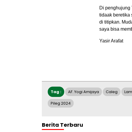
Di penghujung Y
tidaak beretika
di titipkan. M
saya bisa memb
Yasir Arafat
Tag :
AF. Yogi Amijaya
Caleg
Lam
Pileg 2024
Berita Terbaru