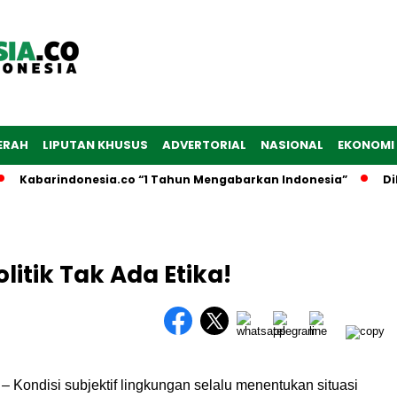
ERAH
LIPUTAN KHUSUS
ADVERTORIAL
NASIONAL
EKONOMI
abarindonesia.co “1 Tahun Mengabarkan Indonesia”
Dibuka
olitik Tak Ada Etika!
 Kondisi subjektif lingkungan selalu menentukan situasi