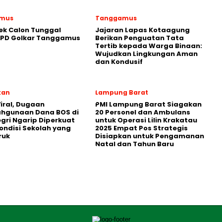
mus
Tanggamus
ek Calon Tunggal
Jajaran Lapas Kotaagung
DPD Golkar Tanggamus
Berikan Penguatan Tata
Tertib kepada Warga Binaan:
Wujudkan Lingkungan Aman
dan Kondusif
kan
Lampung Barat
iral, Dugaan
PMI Lampung Barat Siagakan
ahgunaan Dana BOS di
20 Personel dan Ambulans
egri Ngarip Diperkuat
untuk Operasi Lilin Krakatau
ondisi Sekolah yang
2025 Empat Pos Strategis
ruk
Disiapkan untuk Pengamanan
Natal dan Tahun Baru