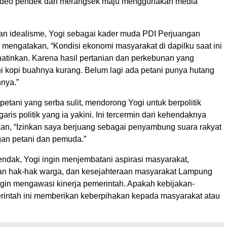
video pendek dan merangsek maju menggunakan media
an idealisme, Yogi sebagai kader muda PDI Perjuangan
 mengatakan, “Kondisi ekonomi masyarakat di dapilku saat ini
atinkan. Karena hasil pertanian dan perkebunan yang
ni kopi buahnya kurang. Belum lagi ada petani punya hutang
nnya.”
 petani yang serba sulit, mendorong Yogi untuk berpolitik
aris politik yang ia yakini. Ini tercermin dari kehendaknya
an, “Izinkan saya berjuang sebagai penyambung suara rakyat
gan petani dan pemuda.”
endak, Yogi ingin menjembatani aspirasi masyarakat,
n hak-hak warga, dan kesejahteraan masyarakat Lampung
ingin mengawasi kinerja pemerintah. Apakah kebijakan-
rintah ini memberikan keberpihakan kepada masyarakat atau