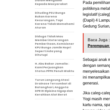
Dalam Mengabdi
Pada pemilihan 
Kepada Masyarakat
politiknya mela
Dituding PSU Bungo
legislatif (cal
Bukan Karena
Kecurangan, Tapi
(Dapil) 4 Lamp
Karena Tidak Memahami
Gedung Surian,
Aturan
Diduga Tidak Mau
Baca Juga :
Memberi Keterangan
Pemberitaan, Komisioner
Perempuan 
KPU Bungo Jamiin Nopri
Seperti Ada yang
Ditutupi
Sebagai anak m
H. Abu Bakar Jamalia :
dengan semang
Kami Perjuangkan
Status PPPK Penuh Waktu
menyelesaikan 
ini menampilka
Turun Langsung Atasi
generasi.
Drainase Tersumbat di
Batanghari, Anggota
DPR RI Elpisina Sigap dan
Jika caleg-cal
Kerahkan Alat Berat
Yogi masih men
kartu nama, sp