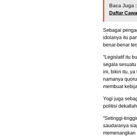
Baca Juga :
Daftar Caw
Sebagai penga
idolanya itu pa
benar-benar ter
“Legislatif it
segala sesuatu
ini, bikin itu, 
namanya quorum 
membuat kebija
Yogi juga seba
politisi dekatl
“Setinggi-tinggi
saudaranya siapa
memenangkan ha