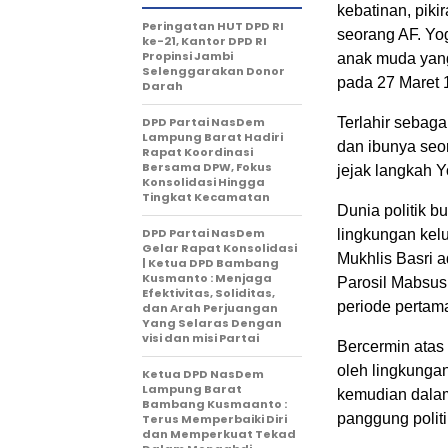
kebatinan, piki
Peringatan HUT DPD RI
seorang AF. Yog
ke-21, Kantor DPD RI
Propinsi Jambi
anak muda yang
Selenggarakan Donor
pada 27 Maret 
Darah
DPD Partai NasDem
Terlahir sebag
Lampung Barat Hadiri
dan ibunya seo
Rapat Koordinasi
Bersama DPW, Fokus
jejak langkah Y
Konsolidasi Hingga
Tingkat Kecamatan
Dunia politik b
DPD Partai NasDem
lingkungan kelu
Gelar Rapat Konsolidasi
Mukhlis Basri 
| Ketua DPD Bambang
Kusmanto : Menjaga
Parosil Mabsus
Efektivitas, Soliditas,
periode pertam
dan Arah Perjuangan
Yang Selaras Dengan
visi dan misi Partai
Bercermin atas
oleh lingkunga
Ketua DPD NasDem
Lampung Barat
kemudian dalam
Bambang Kusmaanto :
panggung politi
Terus Memperbaiki Diri
dan Memperkuat Tekad