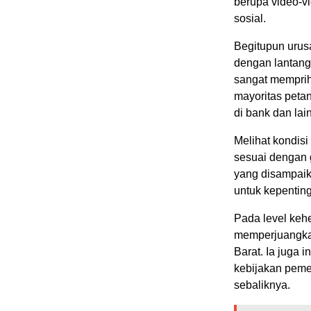
berupa video-
sosial.
Begitupun urus
dengan lantang
sangat memprih
mayoritas peta
di bank dan lai
Melihat kondisi
sesuai dengan g
yang disampaik
untuk kepentin
Pada level keh
memperjuangka
Barat. Ia juga 
kebijakan peme
sebaliknya.