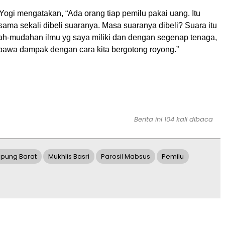
ogi mengatakan, “Ada orang tiap pemilu pakai uang. Itu
 sama sekali dibeli suaranya. Masa suaranya dibeli? Suara itu
udah-mudahan ilmu yg saya miliki dan dengan segenap tenaga,
awa dampak dengan cara kita bergotong royong.”
Berita ini 104 kali dibaca
pung Barat
Mukhlis Basri
Parosil Mabsus
Pemilu