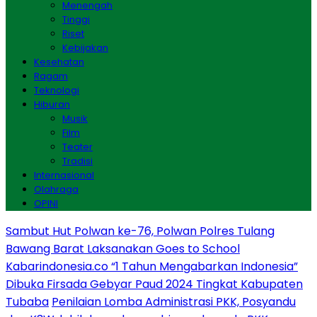
Menengah
Tinggi
Riset
Kebijakan
Kesehatan
Ragam
Teknologi
Hiburan
Musik
Film
Teater
Tradisi
Internasional
Olahraga
OPINI
Sambut Hut Polwan ke-76, Polwan Polres Tulang
Bawang Barat Laksanakan Goes to School
Kabarindonesia.co “1 Tahun Mengabarkan Indonesia”
Dibuka Firsada Gebyar Paud 2024 Tingkat Kabupaten
Tubaba
Penilaian Lomba Administrasi PKK, Posyandu