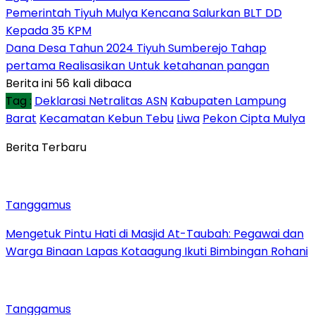
Pemerintah Tiyuh Mulya Kencana Salurkan BLT DD
Kepada 35 KPM
Dana Desa Tahun 2024 Tiyuh Sumberejo Tahap
pertama Realisasikan Untuk ketahanan pangan
Berita ini 56 kali dibaca
Tag :
Deklarasi Netralitas ASN
Kabupaten Lampung
Barat
Kecamatan Kebun Tebu
Liwa
Pekon Cipta Mulya
Berita Terbaru
Tanggamus
Mengetuk Pintu Hati di Masjid At-Taubah: Pegawai dan
Warga Binaan Lapas Kotaagung Ikuti Bimbingan Rohani
Tanggamus