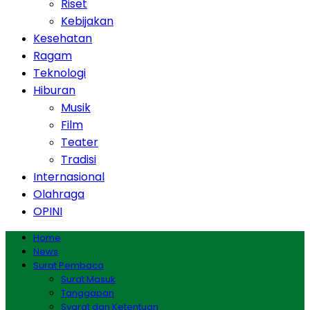
Riset
Kebijakan
Kesehatan
Ragam
Teknologi
Hiburan
Musik
Film
Teater
Tradisi
Internasional
Olahraga
OPINI
Home
News
Surat Pembaca
Surat Masuk
Tanggapan
Syarat dan Ketentuan