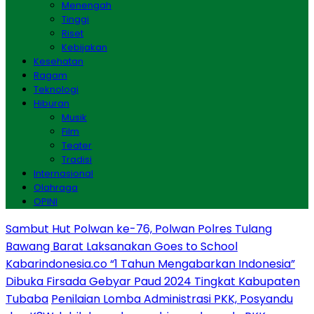
Menengah
Tinggi
Riset
Kebijakan
Kesehatan
Ragam
Teknologi
Hiburan
Musik
Film
Teater
Tradisi
Internasional
Olahraga
OPINI
Sambut Hut Polwan ke-76, Polwan Polres Tulang
Bawang Barat Laksanakan Goes to School
Kabarindonesia.co “1 Tahun Mengabarkan Indonesia”
Dibuka Firsada Gebyar Paud 2024 Tingkat Kabupaten
Tubaba
Penilaian Lomba Administrasi PKK, Posyandu