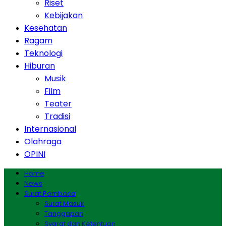
Riset
Kebijakan
Kesehatan
Ragam
Teknologi
Hiburan
Musik
Film
Teater
Tradisi
Internasional
Olahraga
OPINI
Home
News
Surat Pembaca
Surat Masuk
Tanggapan
Syarat dan Ketentuan