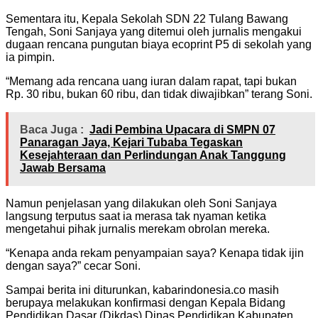
Sementara itu, Kepala Sekolah SDN 22 Tulang Bawang
Tengah, Soni Sanjaya yang ditemui oleh jurnalis mengakui
dugaan rencana pungutan biaya ecoprint P5 di sekolah yang
ia pimpin.
“Memang ada rencana uang iuran dalam rapat, tapi bukan
Rp. 30 ribu, bukan 60 ribu, dan tidak diwajibkan” terang Soni.
Baca Juga :
Jadi Pembina Upacara di SMPN 07
Panaragan Jaya, Kejari Tubaba Tegaskan
Kesejahteraan dan Perlindungan Anak Tanggung
Jawab Bersama
Namun penjelasan yang dilakukan oleh Soni Sanjaya
langsung terputus saat ia merasa tak nyaman ketika
mengetahui pihak jurnalis merekam obrolan mereka.
“Kenapa anda rekam penyampaian saya? Kenapa tidak ijin
dengan saya?” cecar Soni.
Sampai berita ini diturunkan, kabarindonesia.co masih
berupaya melakukan konfirmasi dengan Kepala Bidang
Pendidikan Dasar (Dikdas) Dinas Pendidikan Kabupaten