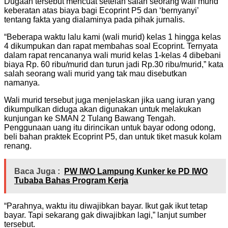
Dugaan tersebut mencuat setelah salah seorang wali murid
keberatan atas biaya bagi Ecoprint P5 dan ‘bernyanyi’
tentang fakta yang dialaminya pada pihak jurnalis.
“Beberapa waktu lalu kami (wali murid) kelas 1 hingga kelas
4 dikumpukan dan rapat membahas soal Ecoprint. Ternyata
dalam rapat rencananya wali murid kelas 1-kelas 4 dibebani
biaya Rp. 60 ribu/murid dan turun jadi Rp.30 ribu/murid,” kata
salah seorang wali murid yang tak mau disebutkan
namanya.
Wali murid tersebut juga menjelaskan jika uang iuran yang
dikumpulkan diduga akan digunakan untuk melakukan
kunjungan ke SMAN 2 Tulang Bawang Tengah.
Penggunaan uang itu dirincikan untuk bayar odong odong,
beli bahan praktek Ecoprint P5, dan untuk tiket masuk kolam
renang.
Baca Juga :
PW IWO Lampung Kunker ke PD IWO
Tubaba Bahas Program Kerja
“Parahnya, waktu itu diwajibkan bayar. Ikut gak ikut tetap
bayar. Tapi sekarang gak diwajibkan lagi,” lanjut sumber
tersebut.