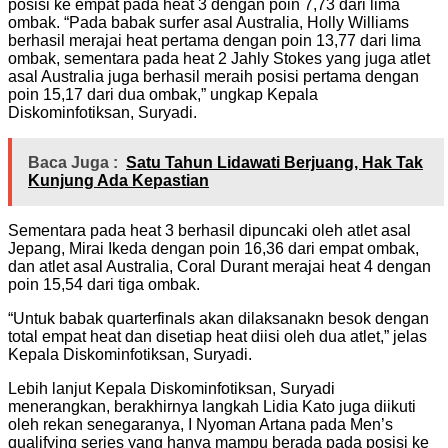
posisi ke empat pada heat 3 dengan poin 7,73 dari lima
ombak. “Pada babak surfer asal Australia, Holly Williams
berhasil merajai heat pertama dengan poin 13,77 dari lima
ombak, sementara pada heat 2 Jahly Stokes yang juga atlet
asal Australia juga berhasil meraih posisi pertama dengan
poin 15,17 dari dua ombak,” ungkap Kepala
Diskominfotiksan, Suryadi.
Baca Juga :
Satu Tahun Lidawati Berjuang, Hak Tak
Kunjung Ada Kepastian
Sementara pada heat 3 berhasil dipuncaki oleh atlet asal
Jepang, Mirai Ikeda dengan poin 16,36 dari empat ombak,
dan atlet asal Australia, Coral Durant merajai heat 4 dengan
poin 15,54 dari tiga ombak.
“Untuk babak quarterfinals akan dilaksanakn besok dengan
total empat heat dan disetiap heat diisi oleh dua atlet,” jelas
Kepala Diskominfotiksan, Suryadi.
Lebih lanjut Kepala Diskominfotiksan, Suryadi
menerangkan, berakhirnya langkah Lidia Kato juga diikuti
oleh rekan senegaranya, I Nyoman Artana pada Men’s
qualifying series yang hanya mampu berada pada posisi ke