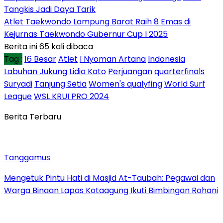
Tangkis Jadi Daya Tarik
Atlet Taekwondo Lampung Barat Raih 8 Emas di
Kejurnas Taekwondo Gubernur Cup I 2025
Berita ini 65 kali dibaca
Tag :
16 Besar
Atlet
I Nyoman Artana
Indonesia
Labuhan Jukung
Lidia Kato
Perjuangan
quarterfinals
Suryadi
Tanjung Setia
Women's qualyfing
World Surf
League
WSL KRUI PRO 2024
Berita Terbaru
Tanggamus
Mengetuk Pintu Hati di Masjid At-Taubah: Pegawai dan
Warga Binaan Lapas Kotaagung Ikuti Bimbingan Rohani