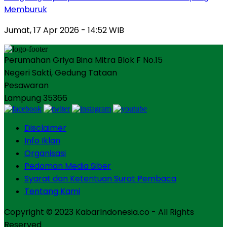
Memburuk
Jumat, 17 Apr 2026 - 14:52 WIB
Perumahan Griya Bina Mitra Blok F No.15
Negeri Sakti, Gedung Tataan
Pesawaran
Lampung 35366
Disclaimer
Info Iklan
Organisasi
Pedoman Media Siber
Syarat dan Ketentuan Surat Pembaca
Tentang Kami
Copyright © 2023 KabarIndonesia.co - All Rights
Reserved