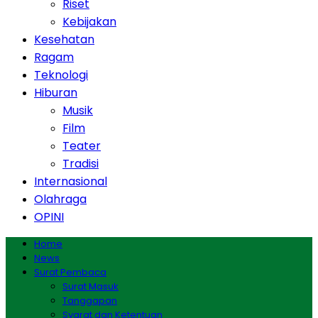
Riset
Kebijakan
Kesehatan
Ragam
Teknologi
Hiburan
Musik
Film
Teater
Tradisi
Internasional
Olahraga
OPINI
Home
News
Surat Pembaca
Surat Masuk
Tanggapan
Syarat dan Ketentuan