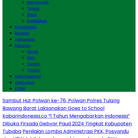
Menengah
Tinggi
Riset
Kebijakan
Kesehatan
Ragam
Teknologi
Hiburan
Musik
Film
Teater
Tradisi
Internasional
Olahraga
OPINI
Sambut Hut Polwan ke-76, Polwan Polres Tulang
Bawang Barat Laksanakan Goes to School
Kabarindonesia.co “1 Tahun Mengabarkan Indonesia”
Dibuka Firsada Gebyar Paud 2024 Tingkat Kabupaten
Tubaba
Penilaian Lomba Administrasi PKK, Posyandu