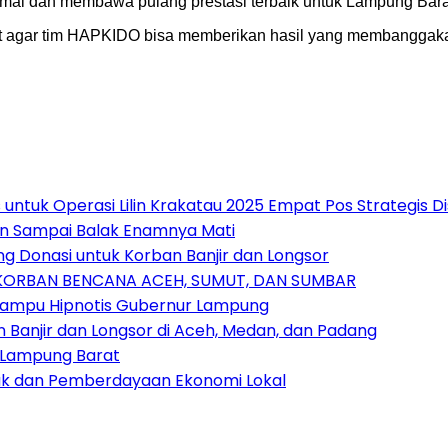
mal dan membawa pulang prestasi terbaik untuk Lampung Barat,
 agar tim HAPKIDO bisa memberikan hasil yang membanggakan
untuk Operasi Lilin Krakatau 2025 Empat Pos Strategis 
an Sampai Balak Enamnya Mati
 Donasi untuk Korban Banjir dan Longsor
 KORBAN BENCANA ACEH, SUMUT, DAN SUMBAR
Mampu Hipnotis Gubernur Lampung
anjir dan Longsor di Aceh, Medan, dan Padang
 Lampung Barat
nak dan Pemberdayaan Ekonomi Lokal