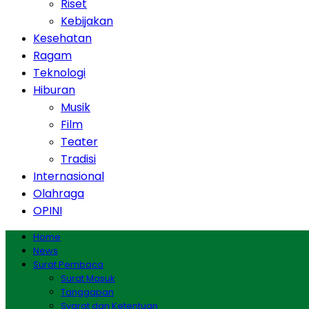
Riset
Kebijakan
Kesehatan
Ragam
Teknologi
Hiburan
Musik
Film
Teater
Tradisi
Internasional
Olahraga
OPINI
Home
News
Surat Pembaca
Surat Masuk
Tanggapan
Syarat dan Ketentuan