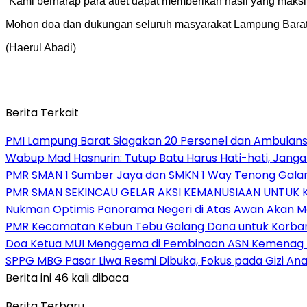
“Kami berharap para atlet dapat memberikan hasil yang maksi
Mohon doa dan dukungan seluruh masyarakat Lampung Barat
(Haerul Abadi)
Berita Terkait
PMI Lampung Barat Siagakan 20 Personel dan Ambulans 
Wabup Mad Hasnurin: Tutup Batu Harus Hati-hati, Jang
PMR SMAN 1 Sumber Jaya dan SMKN 1 Way Tenong Galang
PMR SMAN SEKINCAU GELAR AKSI KEMANUSIAAN UNTUK
Nukman Optimis Panorama Negeri di Atas Awan Akan 
PMR Kecamatan Kebun Tebu Galang Dana untuk Korban B
Doa Ketua MUI Menggema di Pembinaan ASN Kemenag
SPPG MBG Pasar Liwa Resmi Dibuka, Fokus pada Gizi A
Berita ini 46 kali dibaca
Berita Terbaru