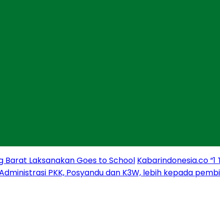
g Barat Laksanakan Goes to School
Kabarindonesia.co “1
 Administrasi PKK, Posyandu dan K3W, lebih kepada pem