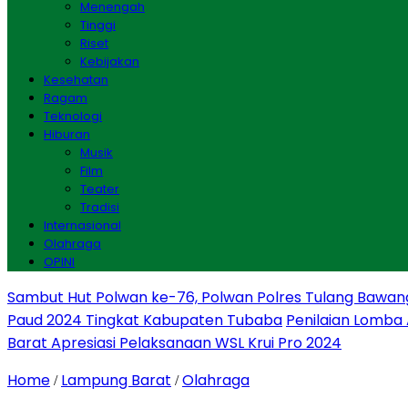
Menengah
Tinggi
Riset
Kebijakan
Kesehatan
Ragam
Teknologi
Hiburan
Musik
Film
Teater
Tradisi
Internasional
Olahraga
OPINI
Sambut Hut Polwan ke-76, Polwan Polres Tulang Bawan
Paud 2024 Tingkat Kabupaten Tubaba
Penilaian Lomba
Barat Apresiasi Pelaksanaan WSL Krui Pro 2024
Home
Lampung Barat
Olahraga
/
/