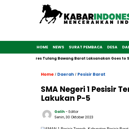
HOME
NEWS
SURAT PEMBACA
DESA
DA
6, Polwan Polres Tulang Bawang Barat Laksanakan Goes to Schoo
Home
Daerah
Pesisir Barat
/
/
SMA Negeri 1 Pesisir T
Lakukan P-5
Galih
- Editor
Senin, 30 Oktober 2023