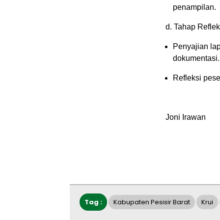
penampilan.
d. Tahap Reflek
Penyajian lap
dokumentasi.
Refleksi peser
Joni Irawan
Tag :
Kabupaten Pesisir Barat
Krui