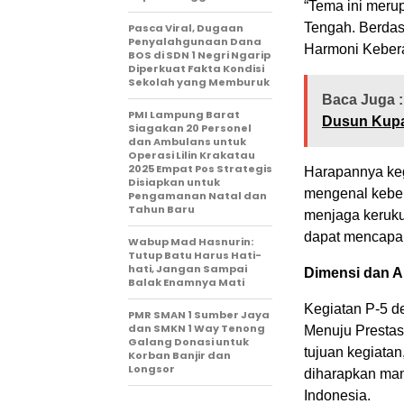
“Tema ini meru
Tengah. Berdas
Pasca Viral, Dugaan
Penyalahgunaan Dana
Harmoni Kebera
BOS di SDN 1 Negri Ngarip
Diperkuat Fakta Kondisi
Sekolah yang Memburuk
Baca Juga :
PMI Lampung Barat
Dusun Kupa
Siagakan 20 Personel
dan Ambulans untuk
Operasi Lilin Krakatau
2025 Empat Pos Strategis
Harapannya keg
Disiapkan untuk
mengenal keber
Pengamanan Natal dan
Tahun Baru
menjaga keruku
dapat mencapai
Wabup Mad Hasnurin:
Tutup Batu Harus Hati-
hati, Jangan Sampai
Dimensi dan A
Balak Enamnya Mati
Kegiatan P-5 d
PMR SMAN 1 Sumber Jaya
dan SMKN 1 Way Tenong
Menuju Prestas
Galang Donasi untuk
tujuan kegiatan
Korban Banjir dan
Longsor
diharapkan mam
Indonesia.