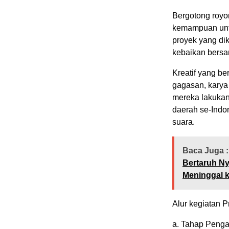
Bergotong royo
kemampuan untu
proyek yang dik
kebaikan bers
Kreatif yang b
gagasan, karya 
mereka lakukan
daerah se-Indo
suara.
Baca Juga :
Bertaruh N
Meninggal 
Alur kegiatan P
a. Tahap Pengar