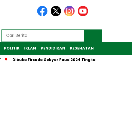
POLITIK
IKLAN
PENDIDIKAN
KESEHATAN
RAGAM
TEKNO
Dibuka Firsada Gebyar Paud 2024 Tingkat Kabupaten Tubaba