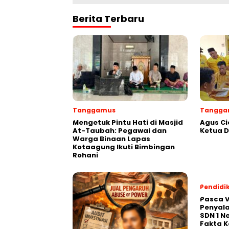
Berita Terbaru
Tanggamus
Tangga
Mengetuk Pintu Hati di Masjid
Agus Ci
At-Taubah: Pegawai dan
Ketua 
Warga Binaan Lapas
Kotaagung Ikuti Bimbingan
Rohani
Pendidi
Pasca V
Penyal
SDN 1 N
Fakta K