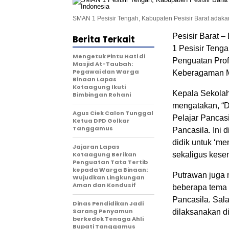
SMAN 1 Pesisir Tengah, Kabupaten Pesisir Barat adakan
Pesisir Barat 
Berita Terkait
1 Pesisir Teng
Mengetuk Pintu Hati di
Penguatan Prof
Masjid At-Taubah:
Pegawai dan Warga
Keberagaman Me
Binaan Lapas
Kotaagung Ikuti
Kepala Sekolah
Bimbingan Rohani
mengatakan, “D
Agus Ciek Calon Tunggal
Pelajar Pancasi
Ketua DPD Golkar
Tanggamus
Pancasila. Ini
didik untuk ‘m
Jajaran Lapas
Kotaagung Berikan
sekaligus kesem
Penguatan Tata Tertib
kepada Warga Binaan:
Putrawan juga 
Wujudkan Lingkungan
Aman dan Kondusif
beberapa tema 
Pancasila. Sala
Dinas Pendidikan Jadi
Sarang Penyamun
dilaksanakan d
berkedok Tenaga Ahli
Bupati Tanggamus