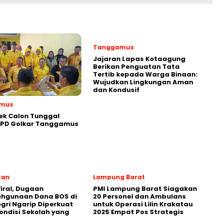
Tanggamus
Jajaran Lapas Kotaagung
Berikan Penguatan Tata
Tertib kepada Warga Binaan:
Wujudkan Lingkungan Aman
dan Kondusif
mus
ek Calon Tunggal
DPD Golkar Tanggamus
kan
Lampung Barat
iral, Dugaan
PMI Lampung Barat Siagakan
ahgunaan Dana BOS di
20 Personel dan Ambulans
egri Ngarip Diperkuat
untuk Operasi Lilin Krakatau
ondisi Sekolah yang
2025 Empat Pos Strategis