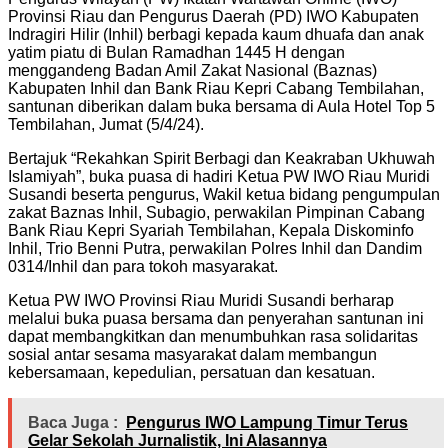
Provinsi Riau dan Pengurus Daerah (PD) IWO Kabupaten
Indragiri Hilir (Inhil) berbagi kepada kaum dhuafa dan anak
yatim piatu di Bulan Ramadhan 1445 H dengan
menggandeng Badan Amil Zakat Nasional (Baznas)
Kabupaten Inhil dan Bank Riau Kepri Cabang Tembilahan,
santunan diberikan dalam buka bersama di Aula Hotel Top 5
Tembilahan, Jumat (5/4/24).
Bertajuk “Rekahkan Spirit Berbagi dan Keakraban Ukhuwah
Islamiyah”, buka puasa di hadiri Ketua PW IWO Riau Muridi
Susandi beserta pengurus, Wakil ketua bidang pengumpulan
zakat Baznas Inhil, Subagio, perwakilan Pimpinan Cabang
Bank Riau Kepri Syariah Tembilahan, Kepala Diskominfo
Inhil, Trio Benni Putra, perwakilan Polres Inhil dan Dandim
0314/Inhil dan para tokoh masyarakat.
Ketua PW IWO Provinsi Riau Muridi Susandi berharap
melalui buka puasa bersama dan penyerahan santunan ini
dapat membangkitkan dan menumbuhkan rasa solidaritas
sosial antar sesama masyarakat dalam membangun
kebersamaan, kepedulian, persatuan dan kesatuan.
Baca Juga :
Pengurus IWO Lampung Timur Terus
Gelar Sekolah Jurnalistik, Ini Alasannya