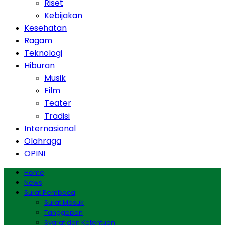
Riset
Kebijakan
Kesehatan
Ragam
Teknologi
Hiburan
Musik
Film
Teater
Tradisi
Internasional
Olahraga
OPINI
Home
News
Surat Pembaca
Surat Masuk
Tanggapan
Syarat dan Ketentuan