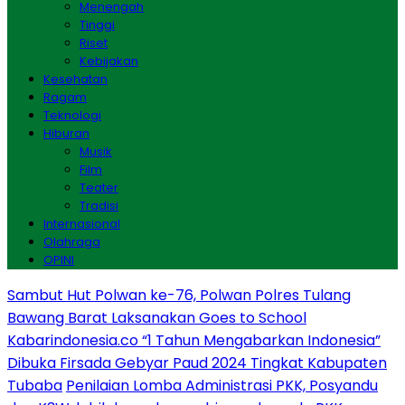
Menengah
Tinggi
Riset
Kebijakan
Kesehatan
Ragam
Teknologi
Hiburan
Musik
Film
Teater
Tradisi
Internasional
Olahraga
OPINI
Sambut Hut Polwan ke-76, Polwan Polres Tulang
Bawang Barat Laksanakan Goes to School
Kabarindonesia.co “1 Tahun Mengabarkan Indonesia”
Dibuka Firsada Gebyar Paud 2024 Tingkat Kabupaten
Tubaba
Penilaian Lomba Administrasi PKK, Posyandu