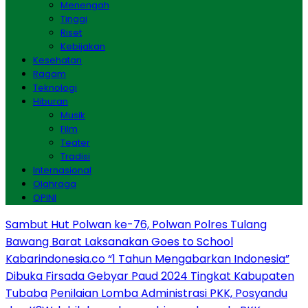
Menengah
Tinggi
Riset
Kebijakan
Kesehatan
Ragam
Teknologi
Hiburan
Musik
Film
Teater
Tradisi
Internasional
Olahraga
OPINI
Sambut Hut Polwan ke-76, Polwan Polres Tulang
Bawang Barat Laksanakan Goes to School
Kabarindonesia.co “1 Tahun Mengabarkan Indonesia”
Dibuka Firsada Gebyar Paud 2024 Tingkat Kabupaten
Tubaba
Penilaian Lomba Administrasi PKK, Posyandu