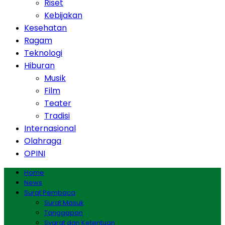
Riset
Kebijakan
Kesehatan
Ragam
Teknologi
Hiburan
Musik
Film
Teater
Tradisi
Internasional
Olahraga
OPINI
Home
News
Surat Pembaca
Surat Masuk
Tanggapan
Syarat dan Ketentuan