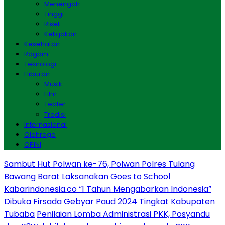
Menengah
Tinggi
Riset
Kebijakan
Kesehatan
Ragam
Teknologi
Hiburan
Musik
Film
Teater
Tradisi
Internasional
Olahraga
OPINI
Sambut Hut Polwan ke-76, Polwan Polres Tulang
Bawang Barat Laksanakan Goes to School
Kabarindonesia.co “1 Tahun Mengabarkan Indonesia”
Dibuka Firsada Gebyar Paud 2024 Tingkat Kabupaten
Tubaba
Penilaian Lomba Administrasi PKK, Posyandu