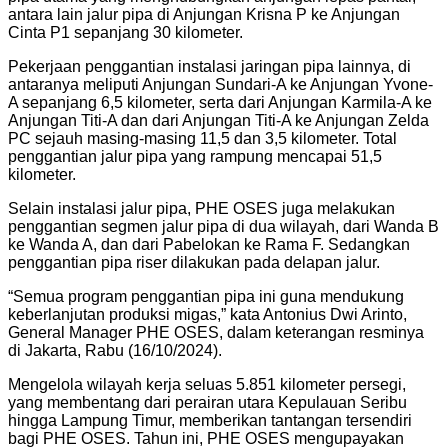
antara lain jalur pipa di Anjungan Krisna P ke Anjungan
Cinta P1 sepanjang 30 kilometer.
Pekerjaan penggantian instalasi jaringan pipa lainnya, di
antaranya meliputi Anjungan Sundari-A ke Anjungan Yvone-
A sepanjang 6,5 kilometer, serta dari Anjungan Karmila-A ke
Anjungan Titi-A dan dari Anjungan Titi-A ke Anjungan Zelda
PC sejauh masing-masing 11,5 dan 3,5 kilometer. Total
penggantian jalur pipa yang rampung mencapai 51,5
kilometer.
Selain instalasi jalur pipa, PHE OSES juga melakukan
penggantian segmen jalur pipa di dua wilayah, dari Wanda B
ke Wanda A, dan dari Pabelokan ke Rama F. Sedangkan
penggantian pipa riser dilakukan pada delapan jalur.
“Semua program penggantian pipa ini guna mendukung
keberlanjutan produksi migas,” kata Antonius Dwi Arinto,
General Manager PHE OSES, dalam keterangan resminya
di Jakarta, Rabu (16/10/2024).
Mengelola wilayah kerja seluas 5.851 kilometer persegi,
yang membentang dari perairan utara Kepulauan Seribu
hingga Lampung Timur, memberikan tantangan tersendiri
bagi PHE OSES. Tahun ini, PHE OSES mengupayakan