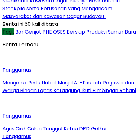
Sterilkan!!! Kawasan Cagar Budaya Nasional dari
Stockpile serta Perusahan yang Mengancam
Masyarakat dan Kawasan Cagar Budaya!!!
Berita ini 50 kali dibaca
Tag :
Bor
Genjot
PHE OSES Bersiap
Produksi
Sumur Baru
Berita Terbaru
Tanggamus
Mengetuk Pintu Hati di Masjid At-Taubah: Pegawai dan
Warga Binaan Lapas Kotaagung Ikuti Bimbingan Rohani
Tanggamus
Agus Ciek Calon Tunggal Ketua DPD Golkar
Tanggamus