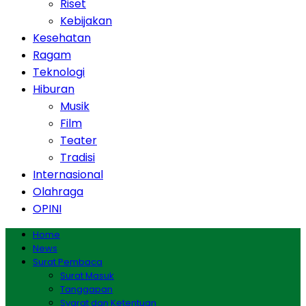
Riset
Kebijakan
Kesehatan
Ragam
Teknologi
Hiburan
Musik
Film
Teater
Tradisi
Internasional
Olahraga
OPINI
Home
News
Surat Pembaca
Surat Masuk
Tanggapan
Syarat dan Ketentuan