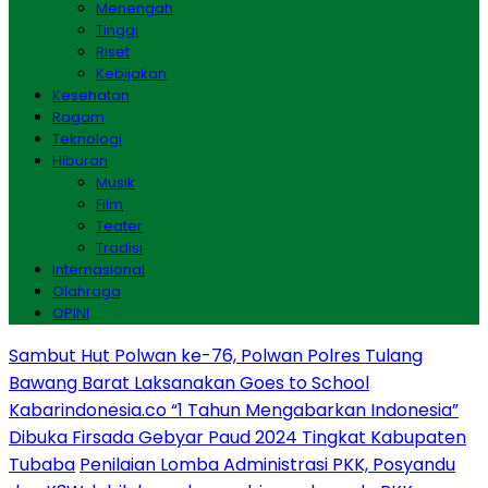
Menengah
Tinggi
Riset
Kebijakan
Kesehatan
Ragam
Teknologi
Hiburan
Musik
Film
Teater
Tradisi
Internasional
Olahraga
OPINI
Sambut Hut Polwan ke-76, Polwan Polres Tulang
Bawang Barat Laksanakan Goes to School
Kabarindonesia.co “1 Tahun Mengabarkan Indonesia”
Dibuka Firsada Gebyar Paud 2024 Tingkat Kabupaten
Tubaba
Penilaian Lomba Administrasi PKK, Posyandu