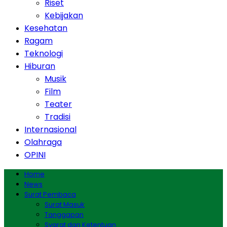
Riset
Kebijakan
Kesehatan
Ragam
Teknologi
Hiburan
Musik
Film
Teater
Tradisi
Internasional
Olahraga
OPINI
Home
News
Surat Pembaca
Surat Masuk
Tanggapan
Syarat dan Ketentuan