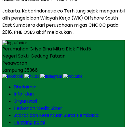
Jakarta, Kabarindonesia.co Terhitung sejak mengambil
alih pengelolaan Wilayah Kerja (WK) Offshore South
East Sumatera dari perusahaan migas CNOOC pada
2018, PHE OSES aktif melakukan…
Perumahan Griya Bina Mitra Blok F No.15
Negeri Sakti, Gedung Tataan
Pesawaran
Lampung 35366
Disclaimer
Info Iklan
Organisasi
Pedoman Media Siber
Syarat dan Ketentuan Surat Pembaca
Tentang Kami