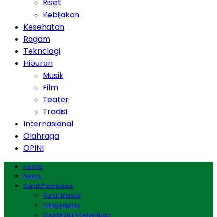
Riset
Kebijakan
Kesehatan
Ragam
Teknologi
Hiburan
Musik
Film
Teater
Tradisi
Internasional
Olahraga
OPINI
Home
News
Surat Pembaca
Surat Masuk
Tanggapan
Syarat dan Ketentuan