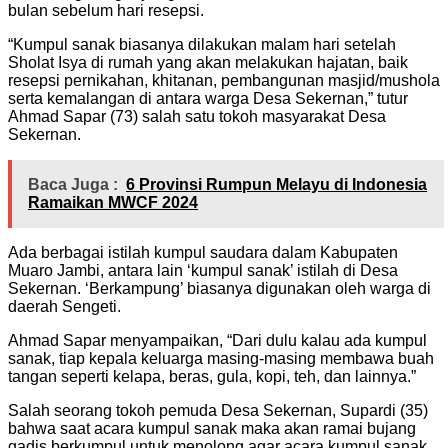
bulan sebelum hari resepsi.
“Kumpul sanak biasanya dilakukan malam hari setelah
Sholat Isya di rumah yang akan melakukan hajatan, baik
resepsi pernikahan, khitanan, pembangunan masjid/mushola
serta kemalangan di antara warga Desa Sekernan,” tutur
Ahmad Sapar (73) salah satu tokoh masyarakat Desa
Sekernan.
Baca Juga :
6 Provinsi Rumpun Melayu di Indonesia
Ramaikan MWCF 2024
Ada berbagai istilah kumpul saudara dalam Kabupaten
Muaro Jambi, antara lain ‘kumpul sanak’ istilah di Desa
Sekernan. ‘Berkampung’ biasanya digunakan oleh warga di
daerah Sengeti.
Ahmad Sapar menyampaikan, “Dari dulu kalau ada kumpul
sanak, tiap kepala keluarga masing-masing membawa buah
tangan seperti kelapa, beras, gula, kopi, teh, dan lainnya.”
Salah seorang tokoh pemuda Desa Sekernan, Supardi (35)
bahwa saat acara kumpul sanak maka akan ramai bujang
gadis berkumpul untuk menolong agar acara kumpul sanak