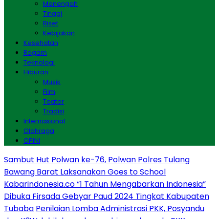
Menengah
Tinggi
Riset
Kebijakan
Kesehatan
Ragam
Teknologi
Hiburan
Musik
Film
Teater
Tradisi
Internasional
Olahraga
OPINI
Sambut Hut Polwan ke-76, Polwan Polres Tulang
Bawang Barat Laksanakan Goes to School
Kabarindonesia.co “1 Tahun Mengabarkan Indonesia”
Dibuka Firsada Gebyar Paud 2024 Tingkat Kabupaten
Tubaba
Penilaian Lomba Administrasi PKK, Posyandu