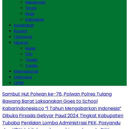
Menengah
Tinggi
Riset
Kebijakan
Kesehatan
Ragam
Teknologi
Hiburan
Musik
Film
Teater
Tradisi
Internasional
Olahraga
OPINI
Sambut Hut Polwan ke-76, Polwan Polres Tulang
Bawang Barat Laksanakan Goes to School
Kabarindonesia.co “1 Tahun Mengabarkan Indonesia”
Dibuka Firsada Gebyar Paud 2024 Tingkat Kabupaten
Tubaba
Penilaian Lomba Administrasi PKK, Posyandu