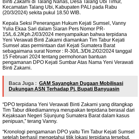
Binti Zakarni di Talang Nanas, Desa Talang Ubi Timur,
Kecamatan Talang Ubi, Kabupaten PALI pada Rabu
(20/3/2024) sekita pukul 18.50 WIB.
Kepala Seksi Penerangan Hukum Kejati Sumsel, Vanny
Yulia Ekaa Sari dalam Siaran Pers Nomor PR-
15/L.6.2/Kph.2/03/2024 menyampaikan bahwa terpidana
Yeni Verawati Binti Zakarni diamankan Tim Tabur Kejati
Sumsel atas permintaan dari Kejati Sumatera Barat
sebagaimana surat Nomor : R-30/L.3/Dti.2/02/2024 tanggal
15 Februari 2024 tentang permohonan bantuan
pengamanan DPO Kejati Sumbar Atas Nama Yeni Verawati
Binti Zakarni.
Baca Juga :
GAM Sayangkan Dugaan Mobilisasi
Dukungan ASN Terhadap Pj. Bupati Banyuasin
“DPO terpidana Yeni Verawati Binti Zakarni yang ditangkap
Tim Tabur dikediamannya merupakan terpidana berasal dari
Kejaksaan Negeri Sijunjung Sumatera Barat dalam kasus
penipuan,” terang Vanny.
“Kronologi pengamanan DPO yaitu Tim Tabur Kejati Sumsel
setelah berhasil mengetahui titik lokasi terpidana tersebut,