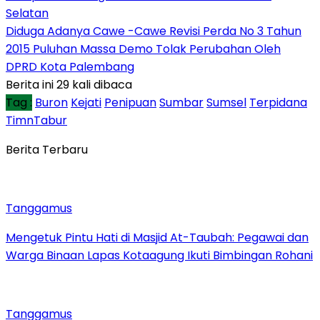
Selatan
Diduga Adanya Cawe -Cawe Revisi Perda No 3 Tahun
2015 Puluhan Massa Demo Tolak Perubahan Oleh
DPRD Kota Palembang
Berita ini 29 kali dibaca
Tag :
Buron
Kejati
Penipuan
Sumbar
Sumsel
Terpidana
TimnTabur
Berita Terbaru
Tanggamus
Mengetuk Pintu Hati di Masjid At-Taubah: Pegawai dan
Warga Binaan Lapas Kotaagung Ikuti Bimbingan Rohani
Tanggamus