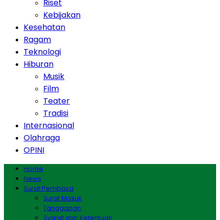
Riset
Kebijakan
Kesehatan
Ragam
Teknologi
Hiburan
Musik
Film
Teater
Tradisi
Internasional
Olahraga
OPINI
Home
News
Surat Pembaca
Surat Masuk
Tanggapan
Syarat dan Ketentuan