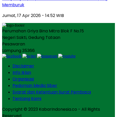
Memburuk
Jumat, 17 Apr 2026 - 14:52 WIB
Perumahan Griya Bina Mitra Blok F No.15
Negeri Sakti, Gedung Tataan
Pesawaran
Lampung 35366
Disclaimer
Info Iklan
Organisasi
Pedoman Media Siber
Syarat dan Ketentuan Surat Pembaca
Tentang Kami
Copyright © 2023 KabarIndonesia.co - All Rights
Reserved