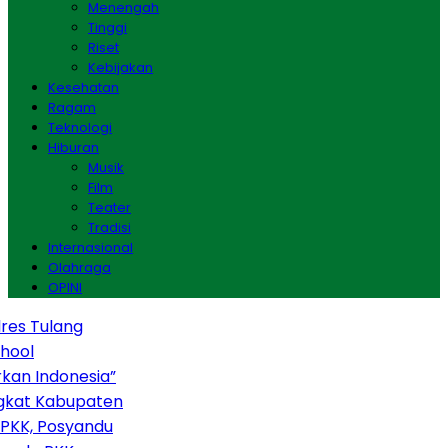
Menengah
Tinggi
Riset
Kebijakan
Kesehatan
Ragam
Teknologi
Hiburan
Musik
Film
Teater
Tradisi
Internasional
Olahraga
OPINI
es Tulang
ool
an Indonesia”
kat Kabupaten
PKK, Posyandu