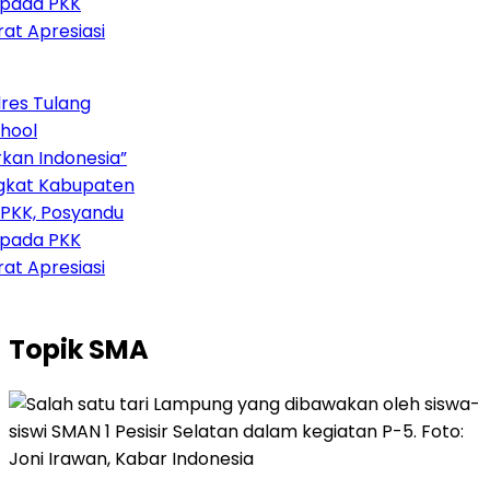
ada PKK
t Apresiasi
es Tulang
ool
an Indonesia”
kat Kabupaten
PKK, Posyandu
ada PKK
t Apresiasi
Topik
SMA