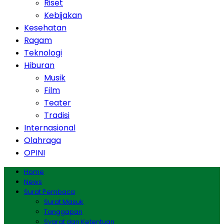
Riset
Kebijakan
Kesehatan
Ragam
Teknologi
Hiburan
Musik
Film
Teater
Tradisi
Internasional
Olahraga
OPINI
Home
News
Surat Pembaca
Surat Masuk
Tanggapan
Syarat dan Ketentuan