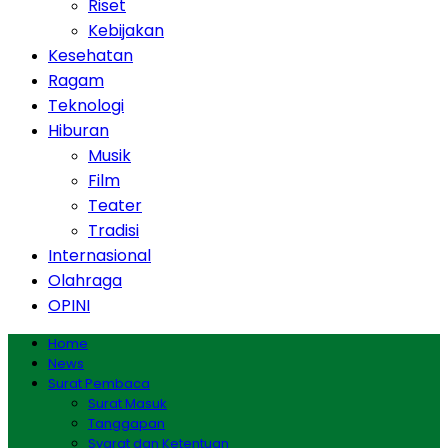
Riset
Kebijakan
Kesehatan
Ragam
Teknologi
Hiburan
Musik
Film
Teater
Tradisi
Internasional
Olahraga
OPINI
Home
News
Surat Pembaca
Surat Masuk
Tanggapan
Syarat dan Ketentuan