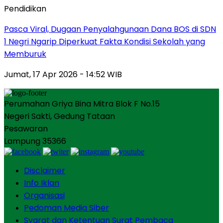
Pendidikan
Pasca Viral, Dugaan Penyalahgunaan Dana BOS di SDN
1 Negri Ngarip Diperkuat Fakta Kondisi Sekolah yang
Memburuk
Jumat, 17 Apr 2026 - 14:52 WIB
Perumahan Griya Bina Mitra Blok F No.15
Negeri Sakti, Gedung Tataan
Pesawaran
Lampung 35366
Disclaimer
Info Iklan
Organisasi
Pedoman Media Siber
Syarat dan Ketentuan Surat Pembaca