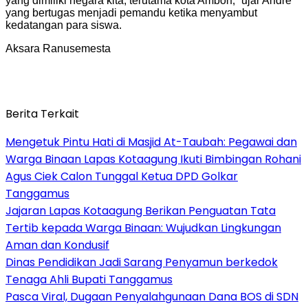
yang dimiliki negara kita, terutama kota Ambon,” ujar Andre
yang bertugas menjadi pemandu ketika menyambut
kedatangan para siswa.
Aksara Ranusemesta
Berita Terkait
Mengetuk Pintu Hati di Masjid At-Taubah: Pegawai dan
Warga Binaan Lapas Kotaagung Ikuti Bimbingan Rohani
Agus Ciek Calon Tunggal Ketua DPD Golkar
Tanggamus
Jajaran Lapas Kotaagung Berikan Penguatan Tata
Tertib kepada Warga Binaan: Wujudkan Lingkungan
Aman dan Kondusif
Dinas Pendidikan Jadi Sarang Penyamun berkedok
Tenaga Ahli Bupati Tanggamus
Pasca Viral, Dugaan Penyalahgunaan Dana BOS di SDN