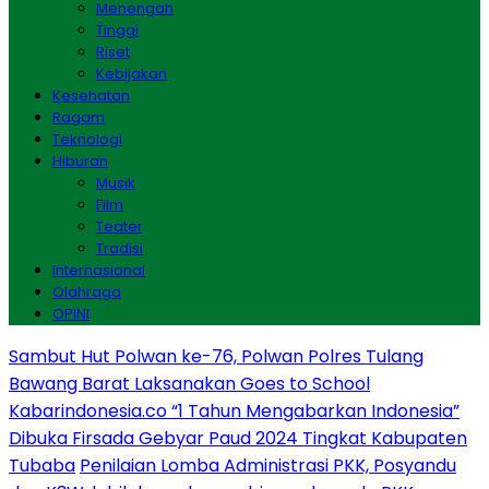
Menengah
Tinggi
Riset
Kebijakan
Kesehatan
Ragam
Teknologi
Hiburan
Musik
Film
Teater
Tradisi
Internasional
Olahraga
OPINI
Sambut Hut Polwan ke-76, Polwan Polres Tulang
Bawang Barat Laksanakan Goes to School
Kabarindonesia.co “1 Tahun Mengabarkan Indonesia”
Dibuka Firsada Gebyar Paud 2024 Tingkat Kabupaten
Tubaba
Penilaian Lomba Administrasi PKK, Posyandu