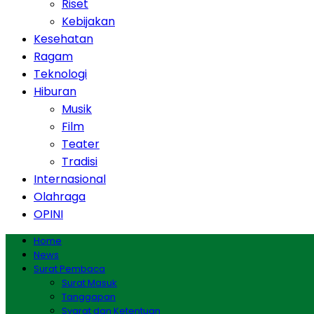
Riset
Kebijakan
Kesehatan
Ragam
Teknologi
Hiburan
Musik
Film
Teater
Tradisi
Internasional
Olahraga
OPINI
Home
News
Surat Pembaca
Surat Masuk
Tanggapan
Syarat dan Ketentuan