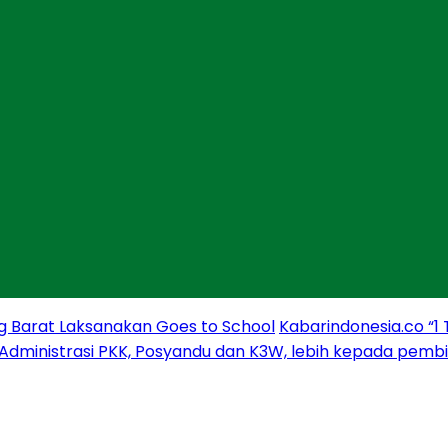
g Barat Laksanakan Goes to School
Kabarindonesia.co “1
 Administrasi PKK, Posyandu dan K3W, lebih kepada pem