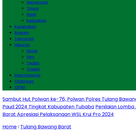
Menengah
Tinggi
Riset
Kebijakan
Kesehatan
Ragam
Teknologi
Hiburan
Musik
Film
Teater
Tradisi
Internasional
Olahraga
OPINI
Sambut Hut Polwan ke-76, Polwan Polres Tulang Bawan
Paud 2024 Tingkat Kabupaten Tubaba
Penilaian Lomba
Barat Apresiasi Pelaksanaan WSL Krui Pro 2024
Home
Tulang Bawang Barat
/