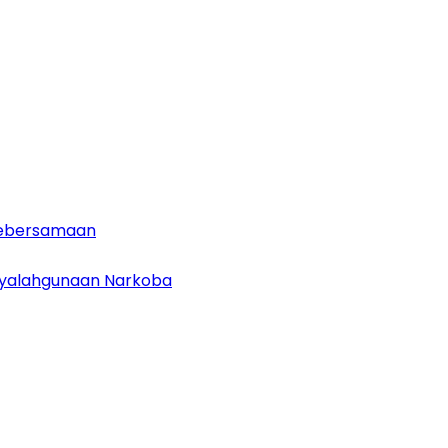
 Kebersamaan
enyalahgunaan Narkoba