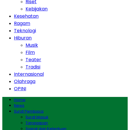
Riset
Kebijakan
Kesehatan
Ragam
Teknologi
Hiburan
Musik
Film
Teater
Tradisi
Internasional
Olahraga
OPINI
Home
News
Surat Pembaca
Surat Masuk
Tanggapan
Syarat dan Ketentuan