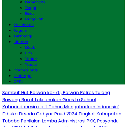
Menengah
Tinggi
Riset
Kebijakan
Kesehatan
Ragam
Teknologi
Hiburan
Musik
Film
Teater
Tradisi
Internasional
Olahraga
OPINI
Sambut Hut Polwan ke-76, Polwan Polres Tulang
Bawang Barat Laksanakan Goes to School
Kabarindonesia.co “1 Tahun Mengabarkan Indonesia”
Dibuka Firsada Gebyar Paud 2024 Tingkat Kabupaten
Tubaba
Penilaian Lomba Administrasi PKK, Posyandu