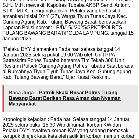
S.H., M.H. mewakili Kapolres Tubaba AKBP Sendi Antoni,
S.I.K., M.I.K. mengungkapkan, Pelaku yang berhasil di
amankan inisial DYY (27), Warga Tiyuh Tunas Jaya Kec.
Gunung Agung Kab. Tulang Bawang Barat, berdasarkan
Laporan Polisi nomor : LP/B/15/I/2025/SPKT/POLRES
TULANG BAWANG BARAT/POLDA LAMPUNG, tanggal 15
Januari 2025.
“Pelaku DYY diamankan Pada hari selasa tanggal 14
Januari 2025 sekira pukul 19.00 Wib oleh Unit PPA
Satreskrim Polres Tubaba bersama Tim Tekab 308 Unit
Reskrim Polsek Gunung Agung Polres Tubaba Saat berada
di Rumahnya Tiyuh Tiyuh Tunas Jaya Kec. Gunung Agung
Kab. Tulang Bawang Barat,” Ujar Kasat Reskrim.
Baca Juga :
Patroli Skala Besar Polres Tulang
Bawang Barat Berikan Rasa Aman dan Nyaman
Masyarakat
Kronologis kejadian : Pada hari Selasa tanggal 14 Januari
2025 sekira pukul 15.30 Wib di rumah korban KW dan
Pelaku DYY, awalnya korban KW yang sedang memasak
kerupuk di ejek kata kata oleh adik tiri korban, namun korban