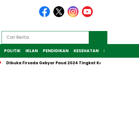
POLITIK
IKLAN
PENDIDIKAN
KESEHATAN
RAGAM
TEKNO
uka Firsada Gebyar Paud 2024 Tingkat Kabupaten Tubaba