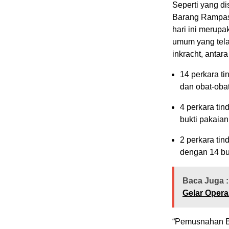
Seperti yang d
Barang Rampas
hari ini merupa
umum yang tela
inkracht, antara 
14 perkara t
dan obat-obat
4 perkara ti
bukti pakaian
2 perkara ti
dengan 14 bua
Baca Juga :
Gelar Opera
“Pemusnahan Bar