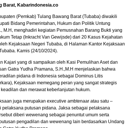
 Barat, Kabarindonesia.co
upaten (Pemkab) Tulang Bawang Barat (Tubaba) diwakili
 Bupati Bidang Pemerintahan, Hukum dan Politik Untung
., M.H, menghadiri kegiatan Pemusnahan Barang Bukti yang
kum Tetap (Inkracht Van Gewijsde) dari 20 Kasus Kejahatan
leh Kejaksaan Negeri Tubaba, di Halaman Kantor Kejaksaan
 Tubaba. Kamis (24/10/2024).
 Kajari yang di sampaikan oleh Kasi Pemulihan Aset dan
an Gatra Yudha Pramana, S.H.,M.H menjelaskan bahwa
radilan pidana di Indonesia sebagai Dominus Litis
rkara), Kejaksaan memegang peran yang sangat strategis
keadilan dan merawat keberlanjutan hukum.
jaksaan juga merupakan executive ambtenaar atau satu –
si pelaksana putusan pidana. Jaksa sebagai pelaksana
sebut diberi wewenang sebagai penuntut umum serta
putusan pengadilan dan wewenang lain berdasarkan Undang