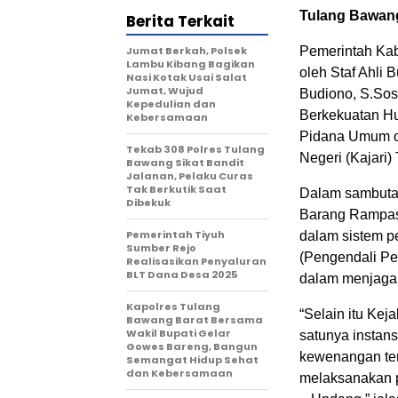
Tulang Bawang
Berita Terkait
Jumat Berkah, Polsek
Pemerintah Kab
Lambu Kibang Bagikan
oleh Staf Ahli
Nasi Kotak Usai Salat
Jumat, Wujud
Budiono, S.Sos
Kepedulian dan
Berkekuatan Hu
Kebersamaan
Pidana Umum o
Tekab 308 Polres Tulang
Negeri (Kajari)
Bawang Sikat Bandit
Jalanan, Pelaku Curas
Tak Berkutik Saat
Dalam sambutan
Dibekuk
Barang Rampas
Pemerintah Tiyuh
dalam sistem pe
Sumber Rejo
(Pengendali Pe
Realisasikan Penyaluran
BLT Dana Desa 2025
dalam menjaga 
Kapolres Tulang
“Selain itu Ke
Bawang Barat Bersama
Wakil Bupati Gelar
satunya instan
Gowes Bareng, Bangun
kewenangan ter
Semangat Hidup Sehat
dan Kebersamaan
melaksanakan 