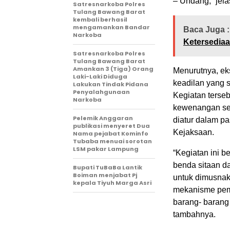
– Undang,” jel
Satresnarkoba Polres
Tulang Bawang Barat
kembali berhasil
mengamankan Bandar
Baca Juga :
Narkoba
Ketersedia
Satresnarkoba Polres
Tulang Bawang Barat
Amankan 3 (Tiga) Orang
Menurutnya, ek
Laki-Laki Diduga
keadilan yang 
Lakukan Tindak Pidana
Penyalahgunaan
Kegiatan terseb
Narkoba
kewenangan sel
Pelemik Anggaran
diatur dalam p
publikasi menyeret Dua
Kejaksaan.
Nama pejabat Kominfo
Tubaba menuai sorotan
LSM pakar Lampung
“Kegiatan ini b
benda sitaan d
Bupati TuBaBa Lantik
Boiman menjabat Pj
untuk dimusnak
kepala Tiyuh Marga Asri
mekanisme pem
barang- barang 
tambahnya.