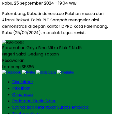
Rabu, 25 September 2024 - 19:04 WIB
Palembang, Kabatindonesia.co Puluhan massa dari
Aliansi Rakyat Tolak PLT Sampah menggelar aksi
demonstrasi di depan Kantor DPRD Kota Palembang,
Rabu (25/09/2024), menolak tegas revisi…
Perumahan Griya Bina Mitra Blok F No.15
Negeri Sakti, Gedung Tataan
Pesawaran
Lampung 35366
Disclaimer
Info Iklan
Organisasi
Pedoman Media Siber
Syarat dan Ketentuan Surat Pembaca
Tentang Kami