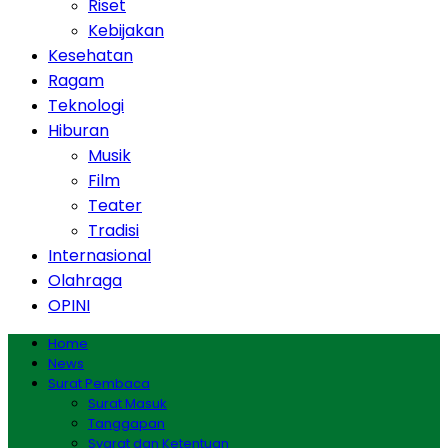
Riset
Kebijakan
Kesehatan
Ragam
Teknologi
Hiburan
Musik
Film
Teater
Tradisi
Internasional
Olahraga
OPINI
Home
News
Surat Pembaca
Surat Masuk
Tanggapan
Syarat dan Ketentuan