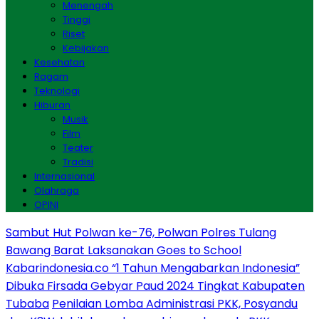
Menengah
Tinggi
Riset
Kebijakan
Kesehatan
Ragam
Teknologi
Hiburan
Musik
Film
Teater
Tradisi
Internasional
Olahraga
OPINI
Sambut Hut Polwan ke-76, Polwan Polres Tulang
Bawang Barat Laksanakan Goes to School
Kabarindonesia.co “1 Tahun Mengabarkan Indonesia”
Dibuka Firsada Gebyar Paud 2024 Tingkat Kabupaten
Tubaba
Penilaian Lomba Administrasi PKK, Posyandu