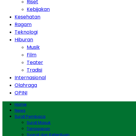
Riset
Kebijakan
Kesehatan
Ragam
Teknologi
Hiburan
Musik
Film
Teater
Tradisi
Internasional
Olahraga
OPINI
Home
News
Surat Pembaca
Surat Masuk
Tanggapan
Syarat dan Ketentuan