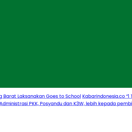
g Barat Laksanakan Goes to School
Kabarindonesia.co “1
 Administrasi PKK, Posyandu dan K3W, lebih kepada pem