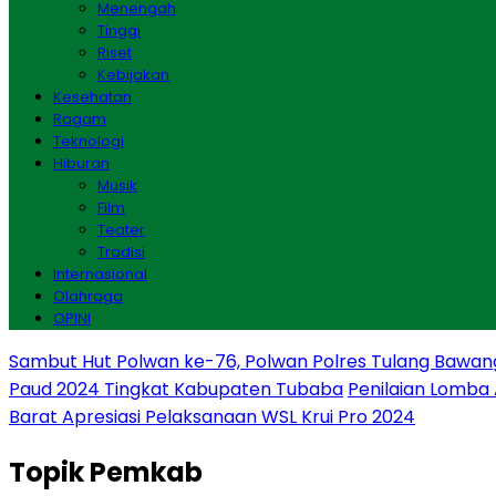
Menengah
Tinggi
Riset
Kebijakan
Kesehatan
Ragam
Teknologi
Hiburan
Musik
Film
Teater
Tradisi
Internasional
Olahraga
OPINI
Sambut Hut Polwan ke-76, Polwan Polres Tulang Bawan
Paud 2024 Tingkat Kabupaten Tubaba
Penilaian Lomba
Barat Apresiasi Pelaksanaan WSL Krui Pro 2024
Topik
Pemkab