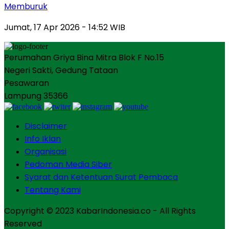
Memburuk
Jumat, 17 Apr 2026 - 14:52 WIB
Perumahan Griya Bina Mitra Blok F No.15
Negeri Sakti, Gedung Tataan
Pesawaran
Lampung 35366
Disclaimer
Info Iklan
Organisasi
Pedoman Media Siber
Syarat dan Ketentuan Surat Pembaca
Tentang Kami
Copyright © 2023 KabarIndonesia.co - All Rights
Reserved