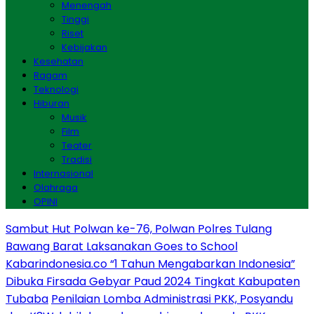
Menengah
Tinggi
Riset
Kebijakan
Kesehatan
Ragam
Teknologi
Hiburan
Musik
Film
Teater
Tradisi
Internasional
Olahraga
OPINI
Sambut Hut Polwan ke-76, Polwan Polres Tulang
Bawang Barat Laksanakan Goes to School
Kabarindonesia.co “1 Tahun Mengabarkan Indonesia”
Dibuka Firsada Gebyar Paud 2024 Tingkat Kabupaten
Tubaba
Penilaian Lomba Administrasi PKK, Posyandu