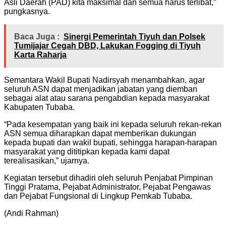
Asli Daerah (PAD) kita maksimal dan semua harus terlibat,”
pungkasnya.
Baca Juga :
Sinergi Pemerintah Tiyuh dan Polsek
Tumijajar Cegah DBD, Lakukan Fogging di Tiyuh
Karta Raharja
Semantara Wakil Bupati Nadirsyah menambahkan, agar
seluruh ASN dapat menjadikan jabatan yang diemban
sebagai alat atau sarana pengabdian kepada masyarakat
Kabupaten Tubaba.
“Pada kesempatan yang baik ini kepada seluruh rekan-rekan
ASN semua diharapkan dapat memberikan dukungan
kepada bupati dan wakil bupati, sehingga harapan-harapan
masyarakat yang dititipkan kepada kami dapat
terealisasikan,” ujarnya.
Kegiatan tersebut dihadiri oleh seluruh Penjabat Pimpinan
Tinggi Pratama, Pejabat Administrator, Pejabat Pengawas
dan Pejabat Fungsional di Lingkup Pemkab Tubaba.
(Andi Rahman)