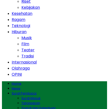
Riset
Kebijakan
Kesehatan
Ragam
Teknologi
Hiburan
Musik
Film
Teater
Tradisi
Internasional
Olahraga
OPINI
Home
News
Surat Pembaca
Surat Masuk
Tanggapan
Syarat dan Ketentuan