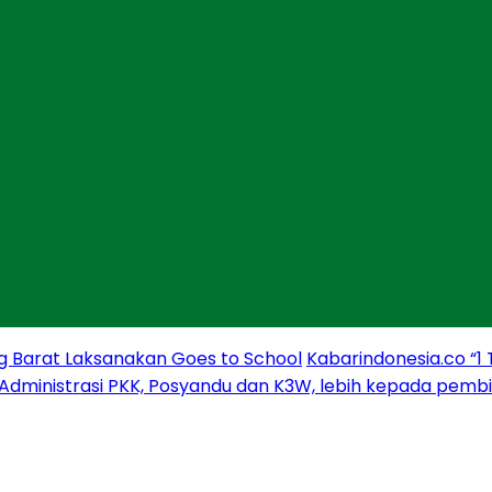
g Barat Laksanakan Goes to School
Kabarindonesia.co “1
 Administrasi PKK, Posyandu dan K3W, lebih kepada pem