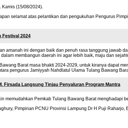
 Kamis (15/08/2024).
ucapan selamat atas pelantikan dan pengukuhan Pengurus Pi
 Festival 2024
kan amanah ini dengan baik dan penuh rasa tanggung jawab d
alam membangun daerah ini agar lebih baik, maju dan sejahte
 Bawang Barat masa bhakti 2024-2029, untuk kiranya dapat me
 antara pengurus Jamiyyah Nahdlatul Ulama Tulang Bawang Bar
 M. Firsada Langsung Tinjau Penyaluran Program Mantra
emakin memudahkan Pemkab Tulang Bawang Barat menghadapi be
ghury, Pimpinan PCNU Provinsi Lampung Dr H Puji Raharjo, Ban