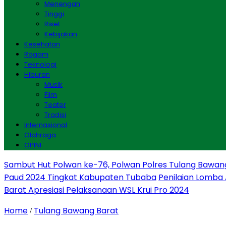
Menengah
Tinggi
Riset
Kebijakan
Kesehatan
Ragam
Teknologi
Hiburan
Musik
Film
Teater
Tradisi
Internasional
Olahraga
OPINI
Sambut Hut Polwan ke-76, Polwan Polres Tulang Bawan
Paud 2024 Tingkat Kabupaten Tubaba
Penilaian Lomba
Barat Apresiasi Pelaksanaan WSL Krui Pro 2024
Home
Tulang Bawang Barat
/