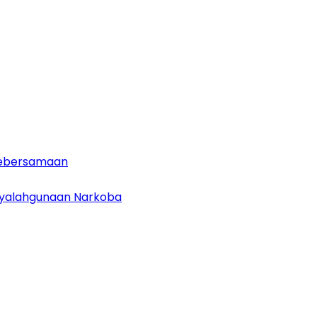
 Kebersamaan
enyalahgunaan Narkoba