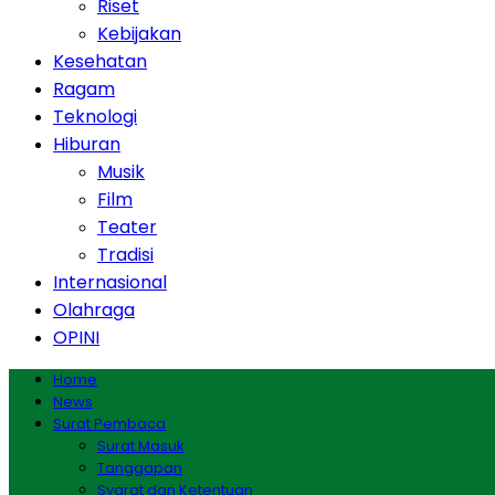
Riset
Kebijakan
Kesehatan
Ragam
Teknologi
Hiburan
Musik
Film
Teater
Tradisi
Internasional
Olahraga
OPINI
Home
News
Surat Pembaca
Surat Masuk
Tanggapan
Syarat dan Ketentuan