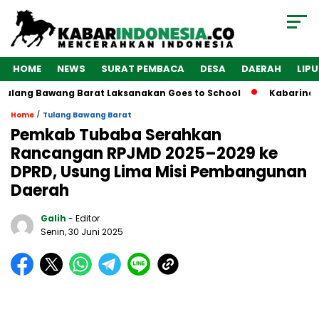
HOME
NEWS
SURAT PEMBACA
DESA
DAERAH
LIP
lang Bawang Barat Laksanakan Goes to School
Kabarindones
/
Home
Tulang Bawang Barat
Pemkab Tubaba Serahkan
Rancangan RPJMD 2025–2029 ke
DPRD, Usung Lima Misi Pembangunan
Daerah
Galih
- Editor
Senin, 30 Juni 2025