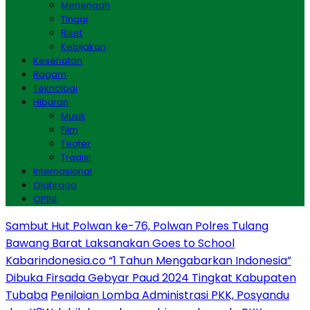
Menengah
Tinggi
Riset
Kebijakan
Kesehatan
Ragam
Teknologi
Hiburan
Musik
Film
Teater
Tradisi
Internasional
Olahraga
OPINI
Sambut Hut Polwan ke-76, Polwan Polres Tulang
Bawang Barat Laksanakan Goes to School
Kabarindonesia.co “1 Tahun Mengabarkan Indonesia”
Dibuka Firsada Gebyar Paud 2024 Tingkat Kabupaten
Tubaba
Penilaian Lomba Administrasi PKK, Posyandu