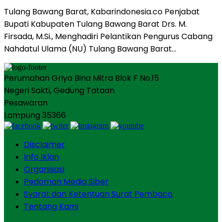
Tulang Bawang Barat, Kabarindonesia.co Penjabat
Bupati Kabupaten Tulang Bawang Barat Drs. M.
Firsada, M.Si., Menghadiri Pelantikan Pengurus Cabang
Nahdatul Ulama (NU) Tulang Bawang Barat…
Perumahan Griya Bina Mitra Blok F No.15
Negeri Sakti, Gedung Tataan
Pesawaran
Lampung 35366
Disclaimer
Info Iklan
Organisasi
Pedoman Media Siber
Syarat dan Ketentuan Surat Pembaca
Tentang Kami