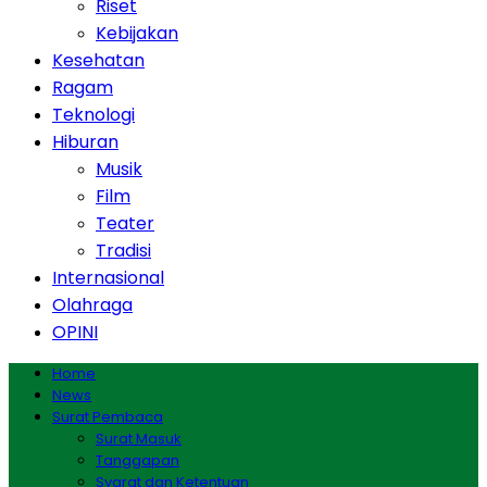
Riset
Kebijakan
Kesehatan
Ragam
Teknologi
Hiburan
Musik
Film
Teater
Tradisi
Internasional
Olahraga
OPINI
Home
News
Surat Pembaca
Surat Masuk
Tanggapan
Syarat dan Ketentuan