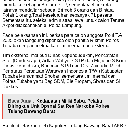
mendaftar sebagai Bintara PTU, sementara 4 peserta
lainnya mendaftar sebagai Brimob 3 orang dan Bintara
Polair 1 orang.Total keseluruhan sebanyak 71 peserta.
Sementara itu, seleksi administrasi awal untuk calon Taruna
Akpol dilaksanakan di Polda Lampung.
Pada pelaksanaan ini, berkas para calon anggota Polri T.A
2025 akan langsung diperiksa oleh panitia Rikmin Polres
Tubaba dengan melibatkan tim Internal dan eksternal.
Tim eksternal meliputi Dinas Kependudukan, Pencatatan
Sipil (Dindukcapil), Adlan Wahyu S.STP dan Mujiono S.Kom,
Dinas Pendidikan, Budiman S.Pd dan Drs. Zainudin M.Pd.i
Pengurus Persatuan Wartawan Indonesia (PWI) Kabupaten
Tubaba Muhammad Shobari sementara tim internal dari
Polres Tubaba yaitu Bag SDM, Sie Propam, Siwas dan Si
Dokkes.
Baca Juga :
Kedapatan Miliki Sabu, Pelaku
Diringkus Unit Opsnal Sat Res Narkoba Polres
Tulang Bawang Barat
Hal itu dijelaskan oleh Kapolres Tulang Bawang Barat AKBP