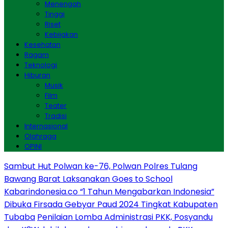
Menengah
Tinggi
Riset
Kebijakan
Kesehatan
Ragam
Teknologi
Hiburan
Musik
Film
Teater
Tradisi
Internasional
Olahraga
OPINI
Sambut Hut Polwan ke-76, Polwan Polres Tulang
Bawang Barat Laksanakan Goes to School
Kabarindonesia.co “1 Tahun Mengabarkan Indonesia”
Dibuka Firsada Gebyar Paud 2024 Tingkat Kabupaten
Tubaba
Penilaian Lomba Administrasi PKK, Posyandu