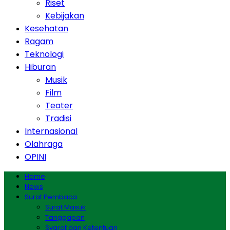
Riset
Kebijakan
Kesehatan
Ragam
Teknologi
Hiburan
Musik
Film
Teater
Tradisi
Internasional
Olahraga
OPINI
Home
News
Surat Pembaca
Surat Masuk
Tanggapan
Syarat dan Ketentuan