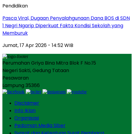
Pendidikan
Pasca Viral, Dugaan Penyalahgunaan Dana BOS di SDN
1 Negri Ngarip Diperkuat Fakta Kondisi Sekolah yang
Memburuk
Jumat, 17 Apr 2026 - 14:52 WIB
Perumahan Griya Bina Mitra Blok F No.15
Negeri Sakti, Gedung Tataan
Pesawaran
Lampung 35366
Disclaimer
Info Iklan
Organisasi
Pedoman Media Siber
Syarat dan Ketentuan Surat Pembaca