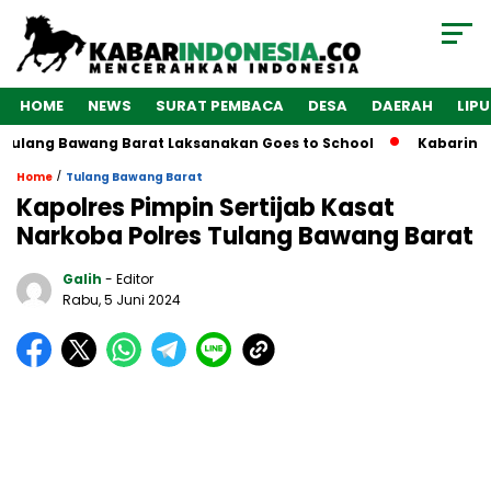
HOME
NEWS
SURAT PEMBACA
DESA
DAERAH
LIP
Tulang Bawang Barat Laksanakan Goes to School
Kabarindon
/
Home
Tulang Bawang Barat
Kapolres Pimpin Sertijab Kasat
Narkoba Polres Tulang Bawang Barat
Galih
- Editor
Rabu, 5 Juni 2024