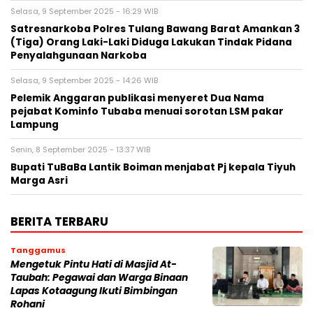
Selasa, 9 September 2025 - 16:29 WIB
Satresnarkoba Polres Tulang Bawang Barat Amankan 3
(Tiga) Orang Laki-Laki Diduga Lakukan Tindak Pidana
Penyalahgunaan Narkoba
Selasa, 9 September 2025 - 14:26 WIB
Pelemik Anggaran publikasi menyeret Dua Nama
pejabat Kominfo Tubaba menuai sorotan LSM pakar
Lampung
Senin, 8 September 2025 - 13:37 WIB
Bupati TuBaBa Lantik Boiman menjabat Pj kepala Tiyuh
Marga Asri
BERITA TERBARU
Tanggamus
Mengetuk Pintu Hati di Masjid At-
Taubah: Pegawai dan Warga Binaan
Lapas Kotaagung Ikuti Bimbingan
Rohani