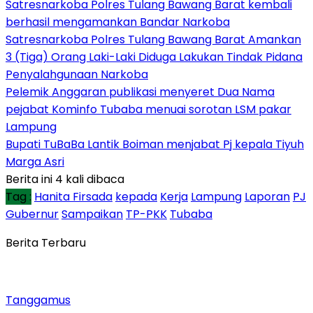
Satresnarkoba Polres Tulang Bawang Barat kembali
berhasil mengamankan Bandar Narkoba
Satresnarkoba Polres Tulang Bawang Barat Amankan
3 (Tiga) Orang Laki-Laki Diduga Lakukan Tindak Pidana
Penyalahgunaan Narkoba
Pelemik Anggaran publikasi menyeret Dua Nama
pejabat Kominfo Tubaba menuai sorotan LSM pakar
Lampung
Bupati TuBaBa Lantik Boiman menjabat Pj kepala Tiyuh
Marga Asri
Berita ini 4 kali dibaca
Tag :
Hanita Firsada
kepada
Kerja
Lampung
Laporan
PJ
Gubernur
Sampaikan
TP-PKK
Tubaba
Berita Terbaru
Tanggamus