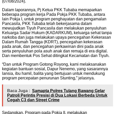
(07/08/2024).
Dalam laporannya, Pj Ketua PKK Tubaba memaparkan
beberapa program kerja Pada Pokja PKK Tubaba, antara
lain Pokja I, untuk program penghayatan dan pengamalan
Pancasila, PKK Tubaba telah bekerjasama dalam
mewujudkan Tiyuh Pancasila dan melakukan penyuluhan
Keluarga Sadar Hukum (KADARKUM), keluarga sehat tanpa
narkoba dan juga melakukan upaya pencegahan Kekerasan
Dalam Rumah Tangga (KDRT), pencegahan kekerasan
pada anak, dan pencegahan perkawinan dini pada anak
serta penyuluhan pola asuh anak dan remaja di era digital.
Dan membentuk Pos Sehat ditingkat Kecamatan dan Tiyuh.
“Dan untuk Program Gotong Royong, kami melaksanakan
kegiatan bantuan sosial, Dapur Nenemo, yang sasarannya
lansia, ibu hamil, balita yang bertujuan untuk mendukung
program percepatan penurunan Stunting,” jelasnya.
Baca Juga :
Samapta Polres Tulang Bawang Gelar
Patroli Perintis Presisi di Dua Lokasi Berbeda Untuk
Cegah C3 dan Street Crime
Sedangkan, Program pada Pokja II, melakukan