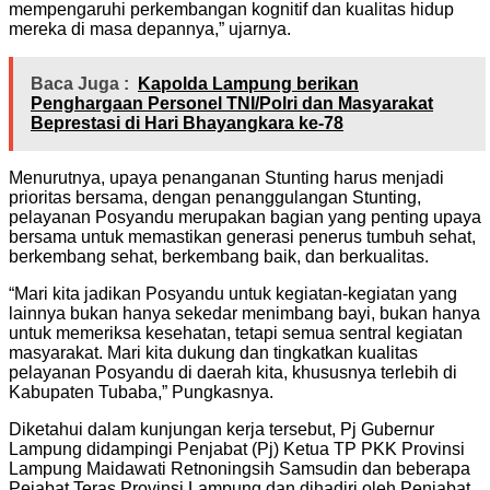
mempengaruhi perkembangan kognitif dan kualitas hidup
mereka di masa depannya,” ujarnya.
Baca Juga :
Kapolda Lampung berikan
Penghargaan Personel TNI/Polri dan Masyarakat
Beprestasi di Hari Bhayangkara ke-78
Menurutnya, upaya penanganan Stunting harus menjadi
prioritas bersama, dengan penanggulangan Stunting,
pelayanan Posyandu merupakan bagian yang penting upaya
bersama untuk memastikan generasi penerus tumbuh sehat,
berkembang sehat, berkembang baik, dan berkualitas.
“Mari kita jadikan Posyandu untuk kegiatan-kegiatan yang
lainnya bukan hanya sekedar menimbang bayi, bukan hanya
untuk memeriksa kesehatan, tetapi semua sentral kegiatan
masyarakat. Mari kita dukung dan tingkatkan kualitas
pelayanan Posyandu di daerah kita, khususnya terlebih di
Kabupaten Tubaba,” Pungkasnya.
Diketahui dalam kunjungan kerja tersebut, Pj Gubernur
Lampung didampingi Penjabat (Pj) Ketua TP PKK Provinsi
Lampung Maidawati Retnoningsih Samsudin dan beberapa
Pejabat Teras Provinsi Lampung dan dihadiri oleh Penjabat