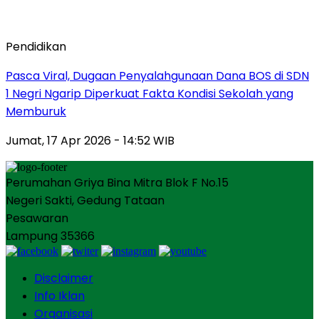
Pendidikan
Pasca Viral, Dugaan Penyalahgunaan Dana BOS di SDN
1 Negri Ngarip Diperkuat Fakta Kondisi Sekolah yang
Memburuk
Jumat, 17 Apr 2026 - 14:52 WIB
Perumahan Griya Bina Mitra Blok F No.15
Negeri Sakti, Gedung Tataan
Pesawaran
Lampung 35366
Disclaimer
Info Iklan
Organisasi