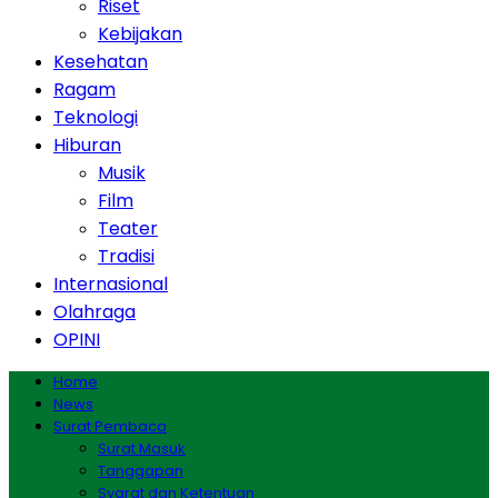
Riset
Kebijakan
Kesehatan
Ragam
Teknologi
Hiburan
Musik
Film
Teater
Tradisi
Internasional
Olahraga
OPINI
Home
News
Surat Pembaca
Surat Masuk
Tanggapan
Syarat dan Ketentuan