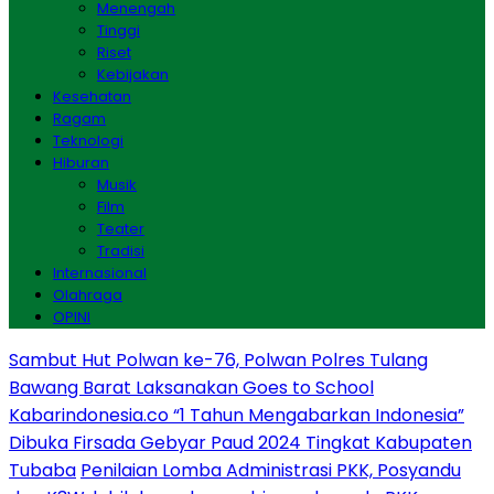
Menengah
Tinggi
Riset
Kebijakan
Kesehatan
Ragam
Teknologi
Hiburan
Musik
Film
Teater
Tradisi
Internasional
Olahraga
OPINI
Sambut Hut Polwan ke-76, Polwan Polres Tulang
Bawang Barat Laksanakan Goes to School
Kabarindonesia.co “1 Tahun Mengabarkan Indonesia”
Dibuka Firsada Gebyar Paud 2024 Tingkat Kabupaten
Tubaba
Penilaian Lomba Administrasi PKK, Posyandu