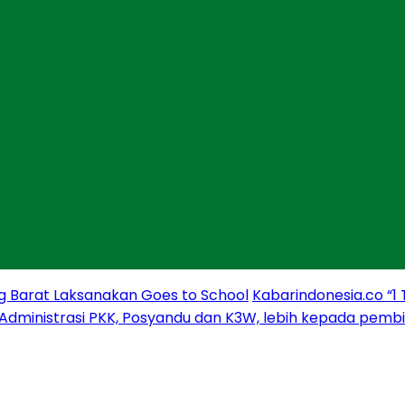
g Barat Laksanakan Goes to School
Kabarindonesia.co “1
 Administrasi PKK, Posyandu dan K3W, lebih kepada pem