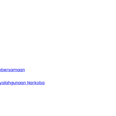
 Kebersamaan
enyalahgunaan Narkoba