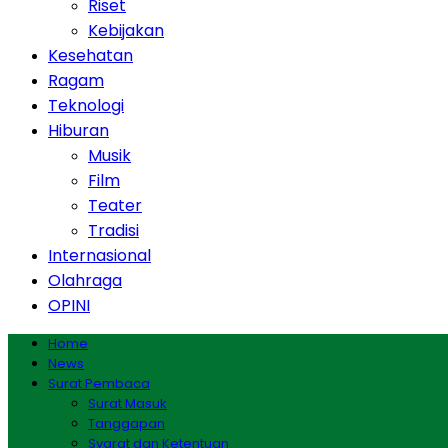
Riset
Kebijakan
Kesehatan
Ragam
Teknologi
Hiburan
Musik
Film
Teater
Tradisi
Internasional
Olahraga
OPINI
Home
News
Surat Pembaca
Surat Masuk
Tanggapan
Syarat dan Ketentuan