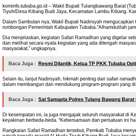
kominfo.tubaba.go.id – Wakil Bupati Tulangbawang Barat (T
Tiyuh/Desa Kibang Budi Jaya, Kecamatan Lambu Kibang. Kam
Dalam Sambutan nya, Wakil Bupati Nadirsyah mengucapkan t
rombongan Pemerintah Kabupaten Tubaba.”Alhamdulilah jamaa
Dia menjelaskan, kegiatan Safari Ramadhan yang digelar seba
dan melihat secara nyata kegiatan yang ada ditengah masyara
masyarakat,” ungkapnya.
Baca Juga :
Resmi Dilantik, Ketua TP PKK Tubaba Opt
Selain itu, lanjut Nadirsyah, hikmah penting dari safari ra
dalam membangun dan mendukung program-program yang dil
Baca Juga :
Sat Samapta Polres Tulang Bawang Barat 
Di kesempatan ini, ia juga mengajak seluruh masyarakat di 
keyakinan berbeda-beda. “Kebersamaan dan persatuan ini haru
Rangkaian Safari Ramadhan tersebut, Pemkab Tubaba menyer
rupiah kepada masjid Al-Huda Tiyuh Kibang Budi Jaya keca