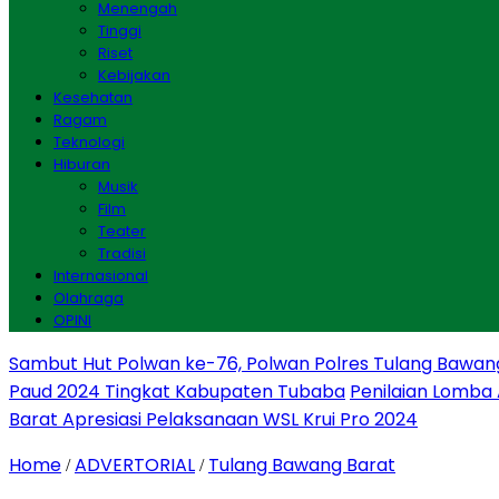
Menengah
Tinggi
Riset
Kebijakan
Kesehatan
Ragam
Teknologi
Hiburan
Musik
Film
Teater
Tradisi
Internasional
Olahraga
OPINI
Sambut Hut Polwan ke-76, Polwan Polres Tulang Bawan
Paud 2024 Tingkat Kabupaten Tubaba
Penilaian Lomba
Barat Apresiasi Pelaksanaan WSL Krui Pro 2024
Home
ADVERTORIAL
Tulang Bawang Barat
/
/