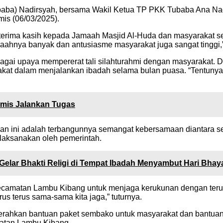
ubaba) Nadirsyah, bersama Wakil Ketua TP PKK Tubaba Ana Na
is (06/03/2025).
erima kasih kepada Jamaah Masjid Al-Huda dan masyarakat s
hnya banyak dan antusiasme masyarakat juga sangat tinggi,”
gai upaya mempererat tali silahturahmi dengan masyarakat. Di 
kat dalam menjalankan ibadah selama bulan puasa. “Tentunya s
imis Jalankan Tugas
madhan ini adalah terbangunnya semangat kebersamaan diantara
aksanakan oleh pemerintah.
Gelar Bhakti Religi di Tempat Ibadah Menyambut Hari Bha
Kecamatan Lambu Kibang untuk menjaga kerukunan dengan terus
s terus sama-sama kita jaga,” tuturnya.
ahkan bantuan paket sembako untuk masyarakat dan bantuan A
matan Lambu Kibang.