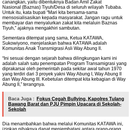
canangkan, yaitu dibentuknya Badan Amil Zakat
Nasional (Baznas) Tiyuh/Desa di seluruh wilayah Tubaba.
Untuk itu, kata bupati “Mari kita bersama-sama
mensosialisasikan kepada masyarakat. Jangan ragu untuk
membayar dan menyalurkan zakat kita melaluin Baznas
Tiyuh,” ajaknya mengakhiri sambutan.
Sementara ditempat yang sama, Ketua KATAWA,
Sukowiyono, menjelaskan bahwa KATAWA adalah
Komunitas Anak Transmigrasi Asli Way Abung II.
“Ini sesuai dengan sejarah bahwa dilingkungan kami ini
adalah salah satu penempatan Program Transamigrasi yang
diprakarsai oleh pemerintah pada sekitar awal tahun 1970
yang terdiri dari 3 proyek yakni Way Abung I, Way Abung II
dan Way Abung III. Kebetulan ditempat kita kebagian di Way
Abung II,” terangnya.
Baca Juga :
Fokus Cegah Bullying, Kapolres Tulang
Bawang Barat dan PJU Pimpin Upacara di Sekolah-
Sekolah
Dia menambahkan bahwa melalui Komunitas KATAWA ini,
izinkan pihaknya dapat menjembatani antara orang-orang