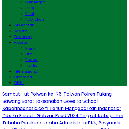
Menengah
Tinggi
Riset
Kebijakan
Kesehatan
Ragam
Teknologi
Hiburan
Musik
Film
Teater
Tradisi
Internasional
Olahraga
OPINI
Sambut Hut Polwan ke-76, Polwan Polres Tulang
Bawang Barat Laksanakan Goes to School
Kabarindonesia.co “1 Tahun Mengabarkan Indonesia”
Dibuka Firsada Gebyar Paud 2024 Tingkat Kabupaten
Tubaba
Penilaian Lomba Administrasi PKK, Posyandu