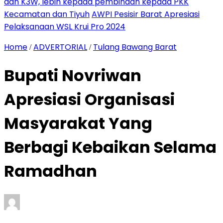
dan K3W, lebih kepada pembinaan kepada PKK
Kecamatan dan Tiyuh
AWPI Pesisir Barat Apresiasi
Pelaksanaan WSL Krui Pro 2024
Home
ADVERTORIAL
Tulang Bawang Barat
/
/
Bupati Novriwan
Apresiasi Organisasi
Masyarakat Yang
Berbagi Kebaikan Selama
Ramadhan