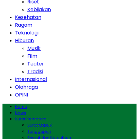
Riset
Kebijakan
Kesehatan
Ragam
Teknologi
Hiburan
Musik
Film
Teater
Tradisi
Internasional
Olahraga
OPINI
Home
News
Surat Pembaca
Surat Masuk
Tanggapan
Syarat dan Ketentuan