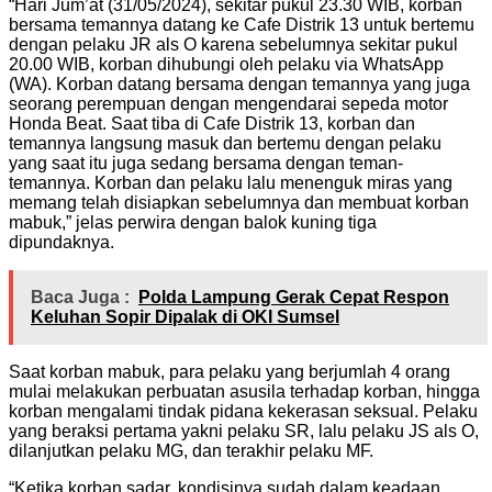
“Hari Jum’at (31/05/2024), sekitar pukul 23.30 WIB, korban
bersama temannya datang ke Cafe Distrik 13 untuk bertemu
dengan pelaku JR als O karena sebelumnya sekitar pukul
20.00 WIB, korban dihubungi oleh pelaku via WhatsApp
(WA). Korban datang bersama dengan temannya yang juga
seorang perempuan dengan mengendarai sepeda motor
Honda Beat. Saat tiba di Cafe Distrik 13, korban dan
temannya langsung masuk dan bertemu dengan pelaku
yang saat itu juga sedang bersama dengan teman-
temannya. Korban dan pelaku lalu menenguk miras yang
memang telah disiapkan sebelumnya dan membuat korban
mabuk,” jelas perwira dengan balok kuning tiga
dipundaknya.
Baca Juga :
Polda Lampung Gerak Cepat Respon
Keluhan Sopir Dipalak di OKI Sumsel
Saat korban mabuk, para pelaku yang berjumlah 4 orang
mulai melakukan perbuatan asusila terhadap korban, hingga
korban mengalami tindak pidana kekerasan seksual. Pelaku
yang beraksi pertama yakni pelaku SR, lalu pelaku JS als O,
dilanjutkan pelaku MG, dan terakhir pelaku MF.
“Ketika korban sadar, kondisinya sudah dalam keadaan