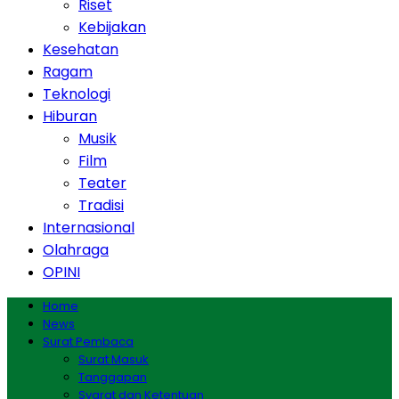
Riset
Kebijakan
Kesehatan
Ragam
Teknologi
Hiburan
Musik
Film
Teater
Tradisi
Internasional
Olahraga
OPINI
Home
News
Surat Pembaca
Surat Masuk
Tanggapan
Syarat dan Ketentuan