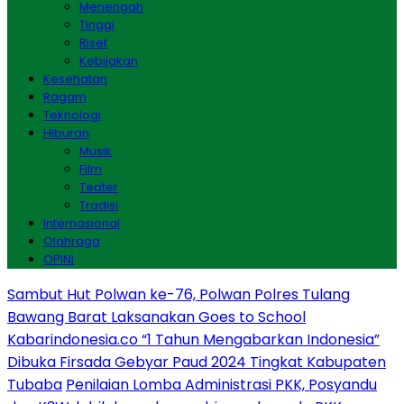
Menengah
Tinggi
Riset
Kebijakan
Kesehatan
Ragam
Teknologi
Hiburan
Musik
Film
Teater
Tradisi
Internasional
Olahraga
OPINI
Sambut Hut Polwan ke-76, Polwan Polres Tulang
Bawang Barat Laksanakan Goes to School
Kabarindonesia.co “1 Tahun Mengabarkan Indonesia”
Dibuka Firsada Gebyar Paud 2024 Tingkat Kabupaten
Tubaba
Penilaian Lomba Administrasi PKK, Posyandu