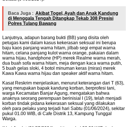
Baca Juga :
Akibat Togel, Ayah dan Anak Kandung
di Menggala Tengah Ditangkap Tekab 308 Presisi
Polres Tulang Bawang
Lanjutnya, adapun barang bukti (BB) yang disita oleh
petugas kami dalam kasus kekerasan seksual ini berupa
baju kaos panjang warna hitam, jilbab segi empat warna
hitam, celana panjang kulot warna orange, pakaian dalam
warna hijau, handphone (HP) merek Realme warna merah,
dua buah sofa warna hitam, meja dengan kaca warna putih,
5 buah gelas sloki, 4 botol minuman keras (miras) merek
Kawa Kawa warna hijau dan speaker aktif warna hitam.
Kasat Reskrim menjelaskan, menurut keterangan dari T (63),
yang merupakan bapak kandung korban, berprofesi tani,
warga Kecamatan Banjar Agung, mengatakan bahwa
anaknya seorang perempuan berinisial I (19), telah menjadi
korban tindak pidana kekerasan seksual yang dilakukan
oleh para pelaku yang terjadi hari Sabtu (01/06/2024), sekitar
pukul 01.00 WIB, di Cafe Distrik 13, Kampung Tunggal
Warga.