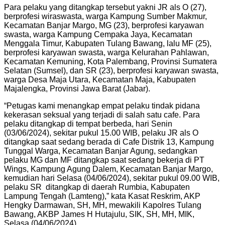
Para pelaku yang ditangkap tersebut yakni JR als O (27),
berprofesi wiraswasta, warga Kampung Sumber Makmur,
Kecamatan Banjar Margo, MG (23), berprofesi karyawan
swasta, warga Kampung Cempaka Jaya, Kecamatan
Menggala Timur, Kabupaten Tulang Bawang, lalu MF (25),
berprofesi karyawan swasta, warga Kelurahan Pahlawan,
Kecamatan Kemuning, Kota Palembang, Provinsi Sumatera
Selatan (Sumsel), dan SR (23), berprofesi karyawan swasta,
warga Desa Maja Utara, Kecamatan Maja, Kabupaten
Majalengka, Provinsi Jawa Barat (Jabar).
“Petugas kami menangkap empat pelaku tindak pidana
kekerasan seksual yang terjadi di salah satu cafe. Para
pelaku ditangkap di tempat berbeda, hari Senin
(03/06/2024), sekitar pukul 15.00 WIB, pelaku JR als O
ditangkap saat sedang berada di Cafe Distrik 13, Kampung
Tunggal Warga, Kecamatan Banjar Agung, sedangkan
pelaku MG dan MF ditangkap saat sedang bekerja di PT
Wings, Kampung Agung Dalem, Kecamatan Banjar Margo,
kemudian hari Selasa (04/06/2024), sekitar pukul 09.00 WIB,
pelaku SR ditangkap di daerah Rumbia, Kabupaten
Lampung Tengah (Lamteng),” kata Kasat Reskrim, AKP
Hengky Darmawan, SH, MH, mewakili Kapolres Tulang
Bawang, AKBP James H Hutajulu, SIK, SH, MH, MIK,
Selasa (04/06/2024).