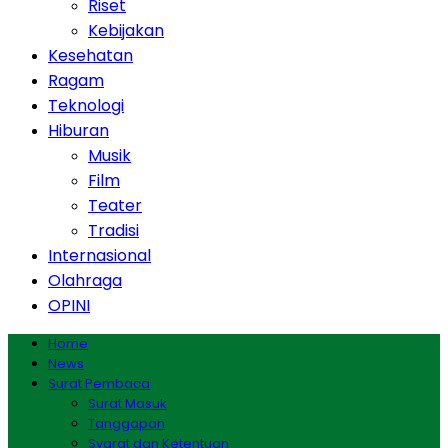
Riset
Kebijakan
Kesehatan
Ragam
Teknologi
Hiburan
Musik
Film
Teater
Tradisi
Internasional
Olahraga
OPINI
Home
News
Surat Pembaca
Surat Masuk
Tanggapan
Syarat dan Ketentuan