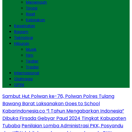
Menengah
Tinggi
Riset
Kebijakan
Kesehatan
Ragam
Teknologi
Hiburan
Musik
Film
Teater
Tradisi
Internasional
Olahraga
OPINI
Sambut Hut Polwan ke-76, Polwan Polres Tulang
Bawang Barat Laksanakan Goes to School
Kabarindonesia.co “1 Tahun Mengabarkan Indonesia”
Dibuka Firsada Gebyar Paud 2024 Tingkat Kabupaten
Tubaba
Penilaian Lomba Administrasi PKK, Posyandu