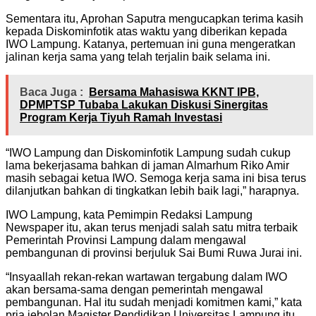
Sementara itu, Aprohan Saputra mengucapkan terima kasih
kepada Diskominfotik atas waktu yang diberikan kepada
IWO Lampung. Katanya, pertemuan ini guna mengeratkan
jalinan kerja sama yang telah terjalin baik selama ini.
Baca Juga :
Bersama Mahasiswa KKNT IPB,
DPMPTSP Tubaba Lakukan Diskusi Sinergitas
Program Kerja Tiyuh Ramah Investasi
“IWO Lampung dan Diskominfotik Lampung sudah cukup
lama bekerjasama bahkan di jaman Almarhum Riko Amir
masih sebagai ketua IWO. Semoga kerja sama ini bisa terus
dilanjutkan bahkan di tingkatkan lebih baik lagi,” harapnya.
IWO Lampung, kata Pemimpin Redaksi Lampung
Newspaper itu, akan terus menjadi salah satu mitra terbaik
Pemerintah Provinsi Lampung dalam mengawal
pembangunan di provinsi berjuluk Sai Bumi Ruwa Jurai ini.
“Insyaallah rekan-rekan wartawan tergabung dalam IWO
akan bersama-sama dengan pemerintah mengawal
pembangunan. Hal itu sudah menjadi komitmen kami,” kata
pria jebolan Magister Pendidikan Universitas Lampung itu.