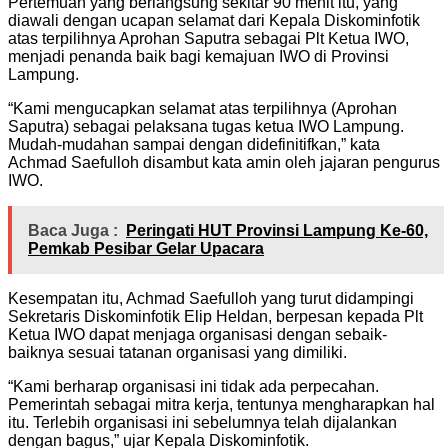
Pertemuan yang berlangsung sekitar 90 menit itu, yang
diawali dengan ucapan selamat dari Kepala Diskominfotik
atas terpilihnya Aprohan Saputra sebagai Plt Ketua IWO,
menjadi penanda baik bagi kemajuan IWO di Provinsi
Lampung.
“Kami mengucapkan selamat atas terpilihnya (Aprohan
Saputra) sebagai pelaksana tugas ketua IWO Lampung.
Mudah-mudahan sampai dengan didefinitifkan,” kata
Achmad Saefulloh disambut kata amin oleh jajaran pengurus
IWO.
Baca Juga :
Peringati HUT Provinsi Lampung Ke-60,
Pemkab Pesibar Gelar Upacara
Kesempatan itu, Achmad Saefulloh yang turut didampingi
Sekretaris Diskominfotik Elip Heldan, berpesan kepada Plt
Ketua IWO dapat menjaga organisasi dengan sebaik-
baiknya sesuai tatanan organisasi yang dimiliki.
“Kami berharap organisasi ini tidak ada perpecahan.
Pemerintah sebagai mitra kerja, tentunya mengharapkan hal
itu. Terlebih organisasi ini sebelumnya telah dijalankan
dengan bagus,” ujar Kepala Diskominfotik.