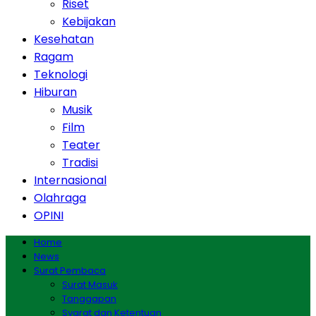
Riset
Kebijakan
Kesehatan
Ragam
Teknologi
Hiburan
Musik
Film
Teater
Tradisi
Internasional
Olahraga
OPINI
Home
News
Surat Pembaca
Surat Masuk
Tanggapan
Syarat dan Ketentuan