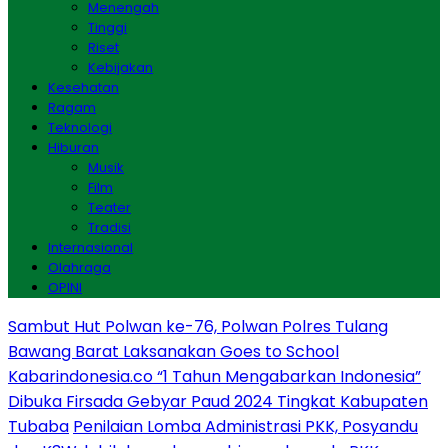
Menengah
Tinggi
Riset
Kebijakan
Kesehatan
Ragam
Teknologi
Hiburan
Musik
Film
Teater
Tradisi
Internasional
Olahraga
OPINI
Sambut Hut Polwan ke-76, Polwan Polres Tulang
Bawang Barat Laksanakan Goes to School
Kabarindonesia.co “1 Tahun Mengabarkan Indonesia”
Dibuka Firsada Gebyar Paud 2024 Tingkat Kabupaten
Tubaba
Penilaian Lomba Administrasi PKK, Posyandu