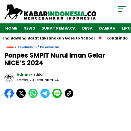
HOME
NEWS
SURAT PEMBACA
DESA
DAERAH
LIP
Bawang Barat Laksanakan Goes to School
Kabarindonesia.co
/
/
Home
Pendidikan
Pesawaran
Ponpes SMPIT Nurul Iman Gelar
NICE’S 2024
Admin
- Editor
Kamis, 29 Februari 2024