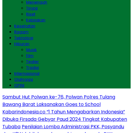
Menengah
Tinggi
Riset
Kebijakan
Kesehatan
Ragam
Teknologi
Hiburan
Musik
Film
Teater
Tradisi
Internasional
Olahraga
OPINI
Sambut Hut Polwan ke-76, Polwan Polres Tulang
Bawang Barat Laksanakan Goes to School
Kabarindonesia.co “1 Tahun Mengabarkan Indonesia”
Dibuka Firsada Gebyar Paud 2024 Tingkat Kabupaten
Tubaba
Penilaian Lomba Administrasi PKK, Posyandu