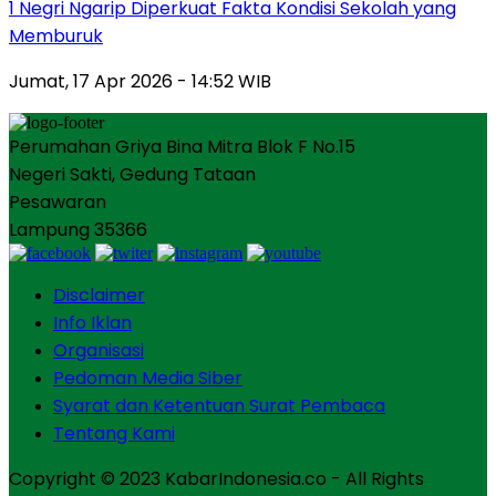
1 Negri Ngarip Diperkuat Fakta Kondisi Sekolah yang
Memburuk
Jumat, 17 Apr 2026 - 14:52 WIB
Perumahan Griya Bina Mitra Blok F No.15
Negeri Sakti, Gedung Tataan
Pesawaran
Lampung 35366
Disclaimer
Info Iklan
Organisasi
Pedoman Media Siber
Syarat dan Ketentuan Surat Pembaca
Tentang Kami
Copyright © 2023 KabarIndonesia.co - All Rights