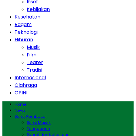
Riset
Kebijakan
Kesehatan
Ragam
Teknologi
Hiburan
Musik
Film
Teater
Tradisi
Internasional
Olahraga
OPINI
Home
News
Surat Pembaca
Surat Masuk
Tanggapan
Syarat dan Ketentuan