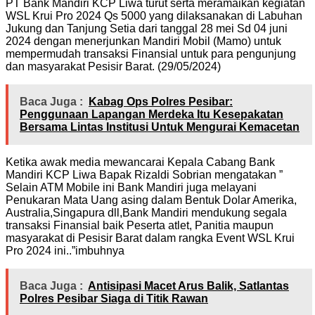
PT Bank Mandiri KCP Liwa turut serta meramaikan kegiatan
WSL Krui Pro 2024 Qs 5000 yang dilaksanakan di Labuhan
Jukung dan Tanjung Setia dari tanggal 28 mei Sd 04 juni
2024 dengan menerjunkan Mandiri Mobil (Mamo) untuk
mempermudah transaksi Finansial untuk para pengunjung
dan masyarakat Pesisir Barat. (29/05/2024)
Baca Juga :
Kabag Ops Polres Pesibar:
Penggunaan Lapangan Merdeka Itu Kesepakatan
Bersama Lintas Institusi Untuk Mengurai Kemacetan
Ketika awak media mewancarai Kepala Cabang Bank
Mandiri KCP Liwa Bapak Rizaldi Sobrian mengatakan ”
Selain ATM Mobile ini Bank Mandiri juga melayani
Penukaran Mata Uang asing dalam Bentuk Dolar Amerika,
Australia,Singapura dll,Bank Mandiri mendukung segala
transaksi Finansial baik Peserta atlet, Panitia maupun
masyarakat di Pesisir Barat dalam rangka Event WSL Krui
Pro 2024 ini..”imbuhnya
Baca Juga :
Antisipasi Macet Arus Balik, Satlantas
Polres Pesibar Siaga di Titik Rawan