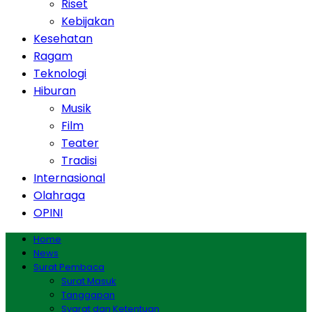
Riset
Kebijakan
Kesehatan
Ragam
Teknologi
Hiburan
Musik
Film
Teater
Tradisi
Internasional
Olahraga
OPINI
Home
News
Surat Pembaca
Surat Masuk
Tanggapan
Syarat dan Ketentuan