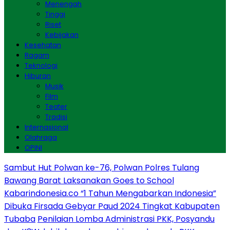
Menengah
Tinggi
Riset
Kebijakan
Kesehatan
Ragam
Teknologi
Hiburan
Musik
Film
Teater
Tradisi
Internasional
Olahraga
OPINI
Sambut Hut Polwan ke-76, Polwan Polres Tulang
Bawang Barat Laksanakan Goes to School
Kabarindonesia.co “1 Tahun Mengabarkan Indonesia”
Dibuka Firsada Gebyar Paud 2024 Tingkat Kabupaten
Tubaba
Penilaian Lomba Administrasi PKK, Posyandu