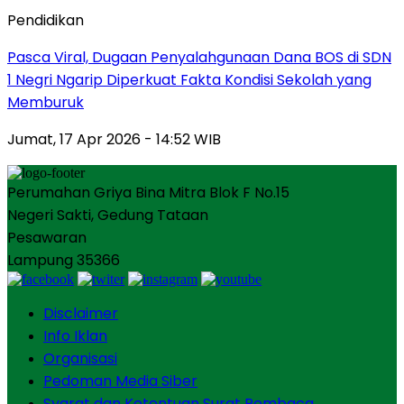
Pendidikan
Pasca Viral, Dugaan Penyalahgunaan Dana BOS di SDN
1 Negri Ngarip Diperkuat Fakta Kondisi Sekolah yang
Memburuk
Jumat, 17 Apr 2026 - 14:52 WIB
Perumahan Griya Bina Mitra Blok F No.15
Negeri Sakti, Gedung Tataan
Pesawaran
Lampung 35366
Disclaimer
Info Iklan
Organisasi
Pedoman Media Siber
Syarat dan Ketentuan Surat Pembaca