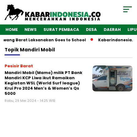
HOME
NEWS
SURAT PEMBACA
DESA
DAERAH
LIP
Bawang Barat Laksanakan Goes to School
Kabarindonesia.co
Topik
Mandiri Mobil
Pesisir Barat
Mandiri Mobil (Mamo) milik PT Bank
Mandiri KCP Liwa ikut Ramaikan
Kegiatan WSL (World Surf league)
Krui Pro 2024 Men’s & Women’s Qs
5000
Rabu, 29 Mei 2024 - 14:25 WIB