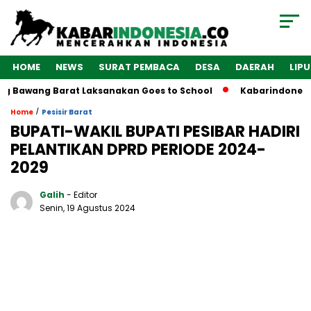
HOME
NEWS
SURAT PEMBACA
DESA
DAERAH
LIP
g Barat Laksanakan Goes to School
Kabarindonesia.co “1 
/
Home
Pesisir Barat
BUPATI-WAKIL BUPATI PESIBAR HADIRI
PELANTIKAN DPRD PERIODE 2024-
2029
Galih
- Editor
Senin, 19 Agustus 2024