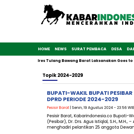
HOME
NEWS
SURAT PEMBACA
DESA
DA
ke-76, Polwan Polres Tulang Bawang Barat Laksanakan Goes to S
Topik
2024-2029
BUPATI-WAKIL BUPATI PESIBAR 
DPRD PERIODE 2024-2029
Pesisir Barat
| Senin, 19 Agustus 2024 - 23:56 WI
Pesisir Barat, Kabarindonesia.co Bupati-Wak
(Pesibar), Dr. Drs. Agus Istiqlal, S.H., M.H., – 
menghadiri pelantikan 25 anggota Dewa