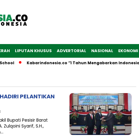
ERAH
LIPUTAN KHUSUS
ADVERTORIAL
NASIONAL
EKONOMI
chool
Kabarindonesia.co “1 Tahun Mengabarkan Indonesia”
HADIRI PELANTIKAN
B
il Bupati Pesisir Barat
A. Zulqoini Syarif, S.H.,
n…