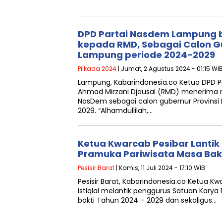
DPD Partai Nasdem Lampung 
kepada RMD, Sebagai Calon Gu
Lampung periode 2024-2029
Pilkada 2024
| Jumat, 2 Agustus 2024 - 01:15 WI
Lampung, Kabarindonesia.co Ketua DPD P
Ahmad Mirzani Djausal (RMD) menerima r
NasDem sebagai calon gubernur Provinsi
2029. “Alhamdullilah,…
Ketua Kwarcab Pesibar Lantik
Pramuka Pariwisata Masa Bak
Pesisir Barat
| Kamis, 11 Juli 2024 - 17:10 WIB
Pesisir Barat, Kabarindonesia.co Ketua Kwa
Istiqlal melantik penggurus Satuan Kary
bakti Tahun 2024 – 2029 dan sekaligus…