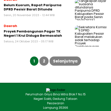
Belum Kuorum, Rapat Paripurna
DPRD Pesisir Barat Ditunda
Senin, 20 November 2023 - 12:44 WIB
Daerah
Proyek Pembangunan Pagar TK
Negeri 1 Krui Diduga Bermasalah
Selasa, 24 Oktober 2023 - 05:17 WIB
Paginasi
pos
1
2
Selanjutnya
Perumahan Griya Bina Mitra Blok F No.15
Negeri Sakti, Gedung Tataan
Pesawaran
Lampung 35366