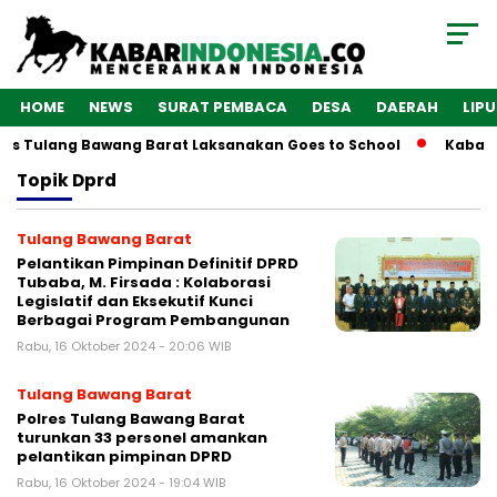
HOME
NEWS
SURAT PEMBACA
DESA
DAERAH
LIP
es Tulang Bawang Barat Laksanakan Goes to School
Kabarin
Topik
Dprd
Tulang Bawang Barat
Pelantikan Pimpinan Definitif DPRD
Tubaba, M. Firsada : Kolaborasi
Legislatif dan Eksekutif Kunci
Berbagai Program Pembangunan
Rabu, 16 Oktober 2024 - 20:06 WIB
Tulang Bawang Barat
Polres Tulang Bawang Barat
turunkan 33 personel amankan
pelantikan pimpinan DPRD
Rabu, 16 Oktober 2024 - 19:04 WIB