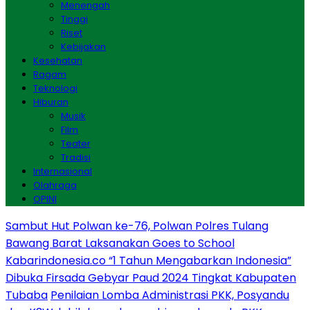
Menengah
Tinggi
Riset
Kebijakan
Kesehatan
Ragam
Teknologi
Hiburan
Musik
Film
Teater
Tradisi
Internasional
Olahraga
OPINI
Sambut Hut Polwan ke-76, Polwan Polres Tulang
Bawang Barat Laksanakan Goes to School
Kabarindonesia.co “1 Tahun Mengabarkan Indonesia”
Dibuka Firsada Gebyar Paud 2024 Tingkat Kabupaten
Tubaba
Penilaian Lomba Administrasi PKK, Posyandu