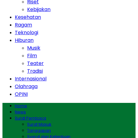
Riset
Kebijakan
Kesehatan
Ragam
Teknologi
Hiburan
Musik
Film
Teater
Tradisi
Internasional
Olahraga
OPINI
Home
News
Surat Pembaca
Surat Masuk
Tanggapan
Syarat dan Ketentuan