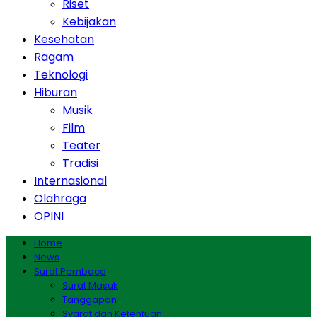
Riset
Kebijakan
Kesehatan
Ragam
Teknologi
Hiburan
Musik
Film
Teater
Tradisi
Internasional
Olahraga
OPINI
Home
News
Surat Pembaca
Surat Masuk
Tanggapan
Syarat dan Ketentuan