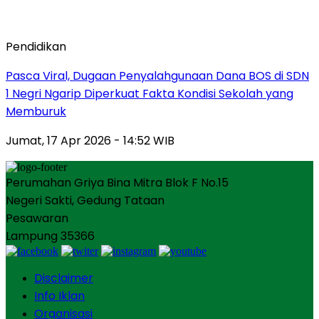
Pendidikan
Pasca Viral, Dugaan Penyalahgunaan Dana BOS di SDN
1 Negri Ngarip Diperkuat Fakta Kondisi Sekolah yang
Memburuk
Jumat, 17 Apr 2026 - 14:52 WIB
Perumahan Griya Bina Mitra Blok F No.15
Negeri Sakti, Gedung Tataan
Pesawaran
Lampung 35366
Disclaimer
Info Iklan
Organisasi