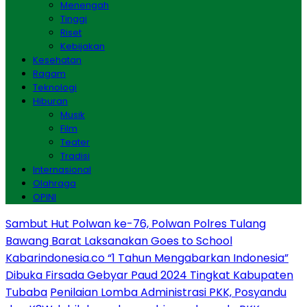
Menengah
Tinggi
Riset
Kebijakan
Kesehatan
Ragam
Teknologi
Hiburan
Musik
Film
Teater
Tradisi
Internasional
Olahraga
OPINI
Sambut Hut Polwan ke-76, Polwan Polres Tulang
Bawang Barat Laksanakan Goes to School
Kabarindonesia.co “1 Tahun Mengabarkan Indonesia”
Dibuka Firsada Gebyar Paud 2024 Tingkat Kabupaten
Tubaba
Penilaian Lomba Administrasi PKK, Posyandu