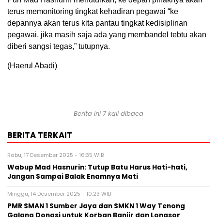
terus memonitoring tingkat kehadiran pegawai “ke
depannya akan terus kita pantau tingkat kedisiplinan
pegawai, jika masih saja ada yang membandel tebtu akan
diberi sangsi tegas,” tutupnya.
(Haerul Abadi)
Berita ini 7 kali dibaca
BERITA TERKAIT
Rabu, 17 Desember 2025 - 16:35 WIB
Wabup Mad Hasnurin: Tutup Batu Harus Hati-hati,
Jangan Sampai Balak Enamnya Mati
Minggu, 14 Desember 2025 - 10:23 WIB
PMR SMAN 1 Sumber Jaya dan SMKN 1 Way Tenong
Galang Donasi untuk Korban Banjir dan Longsor