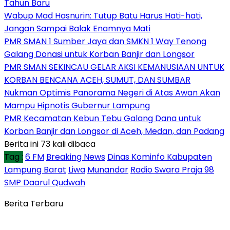
Tahun Baru
Wabup Mad Hasnurin: Tutup Batu Harus Hati-hati,
Jangan Sampai Balak Enamnya Mati
PMR SMAN 1 Sumber Jaya dan SMKN 1 Way Tenong
Galang Donasi untuk Korban Banjir dan Longsor
PMR SMAN SEKINCAU GELAR AKSI KEMANUSIAAN UNTUK
KORBAN BENCANA ACEH, SUMUT, DAN SUMBAR
Nukman Optimis Panorama Negeri di Atas Awan Akan
Mampu Hipnotis Gubernur Lampung
PMR Kecamatan Kebun Tebu Galang Dana untuk
Korban Banjir dan Longsor di Aceh, Medan, dan Padang
Berita ini 73 kali dibaca
Tag :
6 FM
Breaking News
Dinas Kominfo Kabupaten
Lampung Barat
Liwa
Munandar
Radio Swara Praja 98
SMP Daarul Qudwah
Berita Terbaru