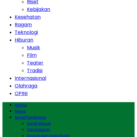
Riset
Kebijakan
Kesehatan
Ragam
Teknologi
Hiburan
Musik
Film
Teater
Tradisi
Internasional
Olahraga
OPINI
Home
News
Surat Pembaca
Surat Masuk
Tanggapan
Syarat dan Ketentuan