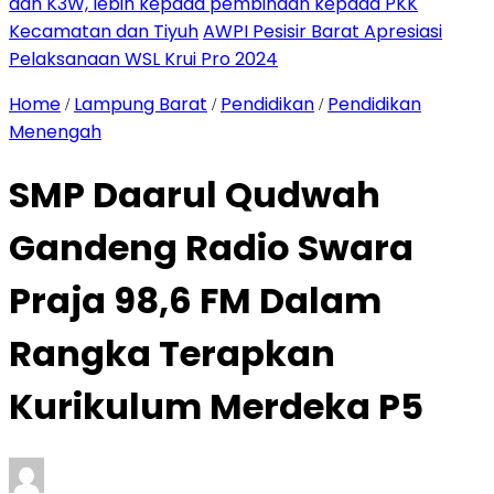
dan K3W, lebih kepada pembinaan kepada PKK
Kecamatan dan Tiyuh
AWPI Pesisir Barat Apresiasi
Pelaksanaan WSL Krui Pro 2024
Home
Lampung Barat
Pendidikan
Pendidikan
/
/
/
Menengah
SMP Daarul Qudwah
Gandeng Radio Swara
Praja 98,6 FM Dalam
Rangka Terapkan
Kurikulum Merdeka P5