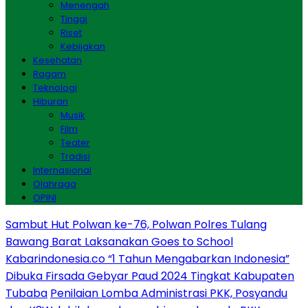
Menengah
Tinggi
Riset
Kebijakan
Kesehatan
Ragam
Teknologi
Hiburan
Musik
Film
Teater
Tradisi
Internasional
Olahraga
OPINI
Sambut Hut Polwan ke-76, Polwan Polres Tulang
Bawang Barat Laksanakan Goes to School
Kabarindonesia.co “1 Tahun Mengabarkan Indonesia”
Dibuka Firsada Gebyar Paud 2024 Tingkat Kabupaten
Tubaba
Penilaian Lomba Administrasi PKK, Posyandu